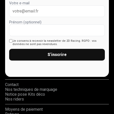
Votre e-mail
Prénom (optionnel)
Je consens à recevoir la newsletter de 2D Racing.
RGPD : vos
données ne sont pas revendues.
S’inscrire
Contact
Nos techniques de marquage
Notice pose Kits déco
Nos riders
Moyens de paiement