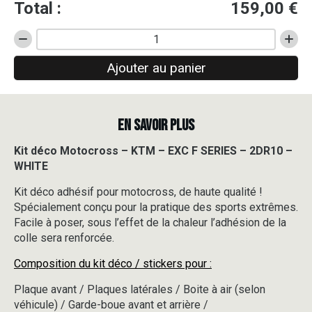
Total :
159,00
€
quantité
de
Ajouter au panier
Kit
déco
Motocross
-
EN SAVOIR PLUS
KTM
-
EXC
Kit déco Motocross – KTM – EXC F SERIES – 2DR10 –
F
WHITE
SERIES
-
Kit déco adhésif pour motocross, de haute qualité !
2DR10
Spécialement conçu pour la pratique des sports extrêmes.
-
Facile à poser, sous l’effet de la chaleur l’adhésion de la
WHITE
colle sera renforcée.
Composition du kit déco / stickers pour :
Plaque avant / Plaques latérales / Boite à air (selon
véhicule) / Garde-boue avant et arrière /