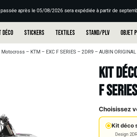
 passée après le 05/08/2026 sera expédiée à partir de septemb
t déco
Stickers
Textiles
Stand/PLV
Objet 
o Motocross – KTM – EXC F SERIES – 2DR9 – AUBIN ORIGINAL
Kit déc
F SERIE
Choisissez v
Kit déco 
Design 2DR3