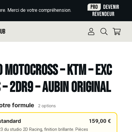
Pro
Devenir
re. Merci de votre compréhension.
revendeur
Pub
o Motocross – KTM – EXC
S – 2DR9 – AUBIN ORIGINAL
otre formule
2 options
159,00 €
standard
 du studio 2D Racing, finition brillante. Pièces