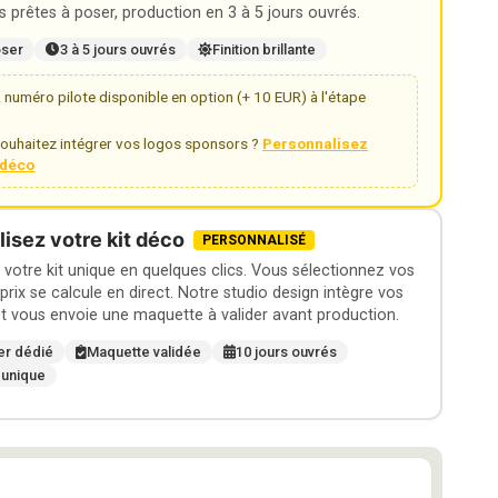
 prêtes à poser, production en 3 à 5 jours ouvrés.
oser
3 à 5 jours ouvrés
Finition brillante
numéro pilote disponible en option (+ 10 EUR) à l'étape
ouhaitez intégrer vos logos sponsors ?
Personnalisez
t déco
isez votre kit déco
PERSONNALISÉ
otre kit unique en quelques clics. Vous sélectionnez vos
 prix se calcule en direct. Notre studio design intègre vos
t vous envoie une maquette à valider avant production.
er dédié
Maquette validée
10 jours ouvrés
 unique