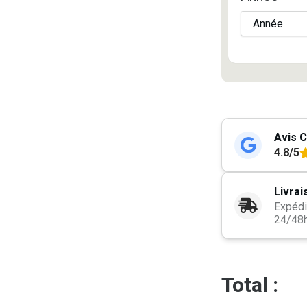
Avis C
4.8/5
Livrai
Expédi
24/48
Total :