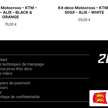
o Motocross – KTM –
Kit déco Motocross – KTM
– ALIX – BLACK &
50SX – ALIX – WHITE
ORANGE
59,00
€
79,00
€
ntact
s techniques de marquage
ice pose Kits déco
 riders
yens de paiement
tours
V
itique de confidentialité