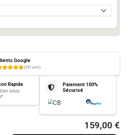
lients Google
(241 avis)
son Rapide
Paiement 100%
Sécurisé
tion sous
h*
159,00
€