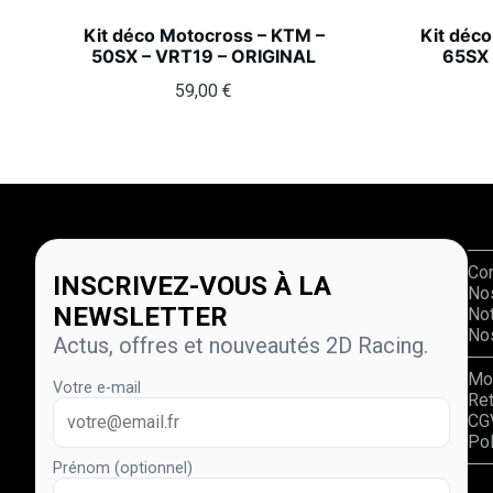
Kit déco Motocross – KTM –
Kit déc
50SX – VRT19 – ORIGINAL
65SX 
59,00
€
Co
INSCRIVEZ-VOUS À LA
No
NEWSLETTER
Not
Nos
Actus, offres et nouveautés 2D Racing.
Mo
Votre e-mail
Re
CG
Pol
Prénom (optionnel)