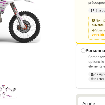
précoupées
Prêt à p
Nom & 
suivante.
Vous s
votre ki
Personnal
Composez v
options, le
éléments e
Design
Identité
Année