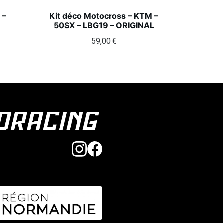
 –
Kit déco Motocross – KTM –
50SX – LBG19 – ORIGINAL
59,00
€