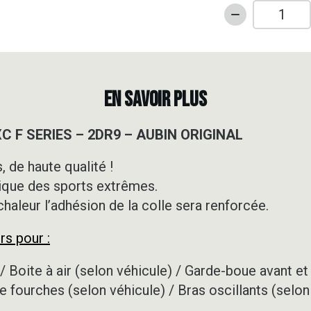
quantité
de
Kit
déco
Motocross
EN SAVOIR PLUS
-
KTM
XC F SERIES – 2DR9 – AUBIN ORIGINAL
-
EXC
 de haute qualité !
F
ique des sports extrêmes.
SERIES
-
 chaleur l’adhésion de la colle sera renforcée.
2DR9
rs pour :
-
AUBIN
/ Boite à air (selon véhicule) / Garde-boue avant et 
ORIGINAL
e fourches (selon véhicule) / Bras oscillants (selon