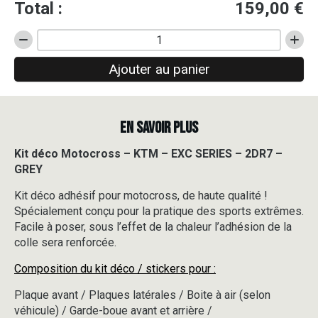
Total :
159,00
€
quantité
de
Ajouter au panier
Kit
déco
Motocross
-
EN SAVOIR PLUS
KTM
-
EXC
Kit déco Motocross – KTM – EXC SERIES – 2DR7 –
SERIES
GREY
-
2DR7
Kit déco adhésif pour motocross, de haute qualité !
-
Spécialement conçu pour la pratique des sports extrêmes.
GREY
Facile à poser, sous l’effet de la chaleur l’adhésion de la
colle sera renforcée.
Composition du kit déco / stickers pour :
Plaque avant / Plaques latérales / Boite à air (selon
véhicule) / Garde-boue avant et arrière /