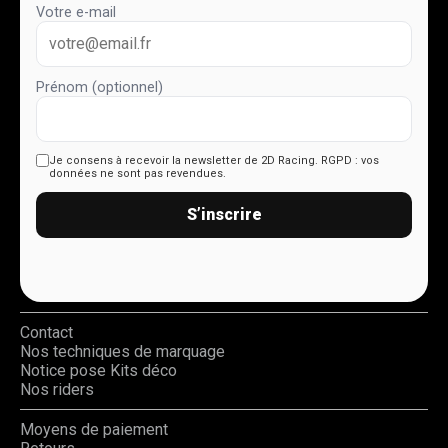
Votre e-mail
Prénom (optionnel)
Je consens à recevoir la newsletter de 2D Racing.
RGPD : vos
données ne sont pas revendues.
S’inscrire
Contact
Nos techniques de marquage
Notice pose Kits déco
Nos riders
Moyens de paiement