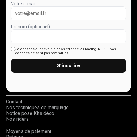
Votre e-mail
Prénom (optionnel)
Je consens à recevoir la newsletter de 2D Racing.
RGPD : vos
données ne sont pas revendues.
S’inscrire
Contact
Nos techniques de marquage
Notice pose Kits déco
Nos riders
Moyens de paiement