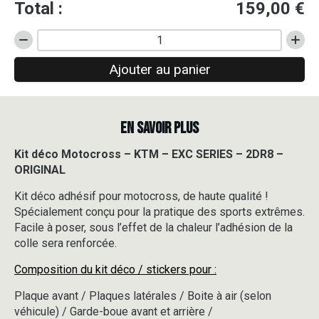
Total :
159,00
€
quantité
de
Ajouter au panier
Kit
déco
Motocross
-
EN SAVOIR PLUS
KTM
-
EXC
Kit déco Motocross – KTM – EXC SERIES – 2DR8 –
SERIES
ORIGINAL
-
2DR8
Kit déco adhésif pour motocross, de haute qualité !
-
Spécialement conçu pour la pratique des sports extrêmes.
ORIGINAL
Facile à poser, sous l’effet de la chaleur l’adhésion de la
colle sera renforcée.
Composition du kit déco / stickers pour :
Plaque avant / Plaques latérales / Boite à air (selon
véhicule) / Garde-boue avant et arrière /