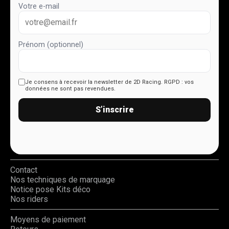
Votre e-mail
Prénom (optionnel)
Je consens à recevoir la newsletter de 2D Racing.
RGPD : vos
données ne sont pas revendues.
S’inscrire
Contact
Nos techniques de marquage
Notice pose Kits déco
Nos riders
Moyens de paiement