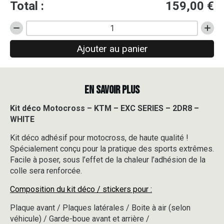
Total :
159,00
€
quantité
de
Ajouter au panier
Kit
déco
Motocross
-
EN SAVOIR PLUS
KTM
-
EXC
Kit déco Motocross – KTM – EXC SERIES – 2DR8 –
SERIES
WHITE
-
2DR8
Kit déco adhésif pour motocross, de haute qualité !
-
Spécialement conçu pour la pratique des sports extrêmes.
WHITE
Facile à poser, sous l’effet de la chaleur l’adhésion de la
colle sera renforcée.
Composition du kit déco / stickers pour :
Plaque avant / Plaques latérales / Boite à air (selon
véhicule) / Garde-boue avant et arrière /