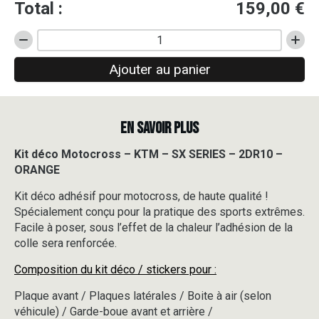
Total :
159,00
€
quantité
de
Ajouter au panier
Kit
déco
Motocross
-
EN SAVOIR PLUS
KTM
-
SX
Kit déco Motocross – KTM – SX SERIES – 2DR10 –
SERIES
ORANGE
-
2DR10
Kit déco adhésif pour motocross, de haute qualité !
-
Spécialement conçu pour la pratique des sports extrêmes.
ORANGE
Facile à poser, sous l’effet de la chaleur l’adhésion de la
colle sera renforcée.
Composition du kit déco / stickers pour :
Plaque avant / Plaques latérales / Boite à air (selon
véhicule) / Garde-boue avant et arrière /