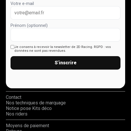
Votre e-mail
Prénom (optionnel)
Je consens à recevoir la newsletter de 2D Racing.
RGPD : vos
données ne sont pas revendues.
S’inscrire
Contact
Nos techniques de marquage
Notice pose Kits déco
Nos riders
Moyens de paiement