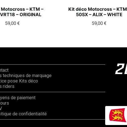
o Motocross – KTM –
Kit déco Motocross – KTM
 VRT18 – ORIGINAL
50SX – ALIX – WHITE
59,00
€
59,00
€
ntact
s techniques de marquage
ice pose Kits déco
 riders
yens de paiement
tours
V
itique de confidentialité