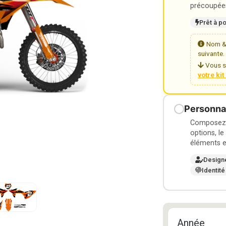
précoupées
Prêt à p
Nom & 
suivante.
Vous s
votre ki
Personnal
Composez v
options, le
éléments e
Design
Identité
Année