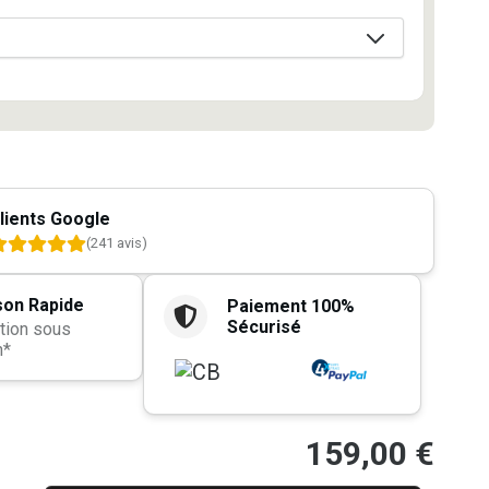
lients Google
(241 avis)
son Rapide
Paiement 100%
Sécurisé
tion sous
h*
159,00
€