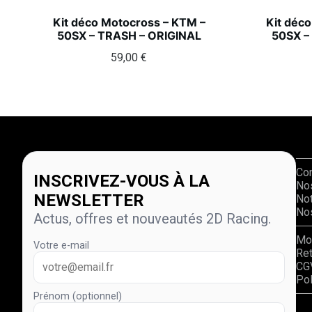
Kit déco Motocross – KTM –
Kit déc
50SX – TRASH – ORIGINAL
50SX –
59,00
€
Co
INSCRIVEZ-VOUS À LA
No
NEWSLETTER
Not
Nos
Actus, offres et nouveautés 2D Racing.
Mo
Votre e-mail
Re
CG
Pol
Prénom (optionnel)