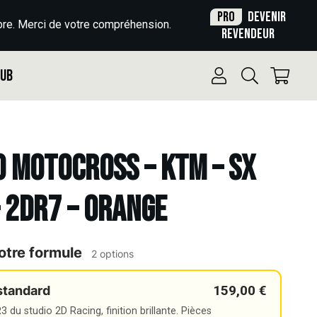
Pro
Devenir
re. Merci de votre compréhension.
revendeur
Pub
o Motocross – KTM – SX
– 2DR7 – ORANGE
otre formule
2 options
159,00 €
standard
 du studio 2D Racing, finition brillante. Pièces