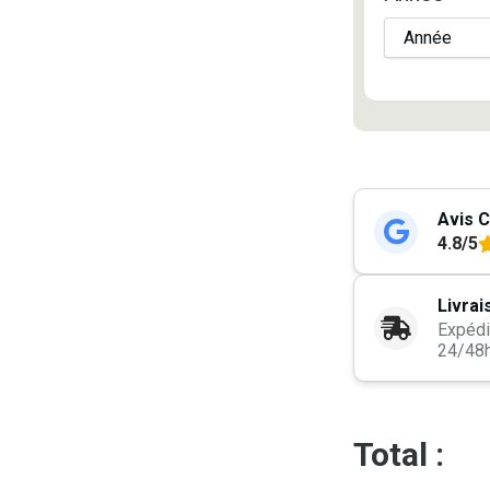
Avis C
4.8/5
Livrai
Expédi
24/48
Total :