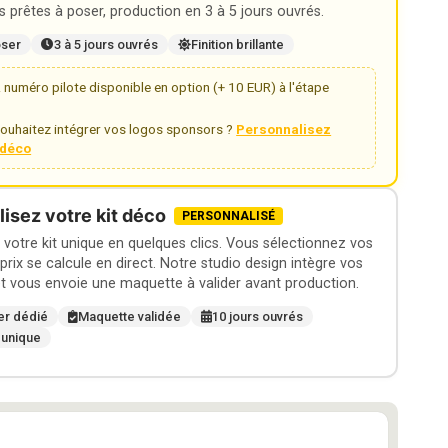
 prêtes à poser, production en 3 à 5 jours ouvrés.
oser
3 à 5 jours ouvrés
Finition brillante
numéro pilote disponible en option (+ 10 EUR) à l'étape
ouhaitez intégrer vos logos sponsors ?
Personnalisez
t déco
isez votre kit déco
PERSONNALISÉ
otre kit unique en quelques clics. Vous sélectionnez vos
 prix se calcule en direct. Notre studio design intègre vos
t vous envoie une maquette à valider avant production.
er dédié
Maquette validée
10 jours ouvrés
 unique