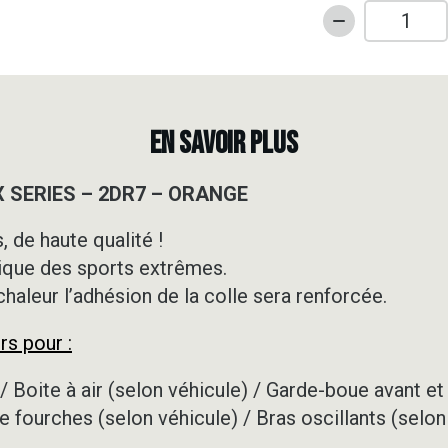
quantité
de
Kit
déco
Motocross
EN SAVOIR PLUS
-
KTM
SX SERIES – 2DR7 – ORANGE
-
SX
 de haute qualité !
SERIES
ique des sports extrêmes.
-
2DR7
 chaleur l’adhésion de la colle sera renforcée.
-
rs pour :
ORANGE
/ Boite à air (selon véhicule) / Garde-boue avant et 
e fourches (selon véhicule) / Bras oscillants (selon