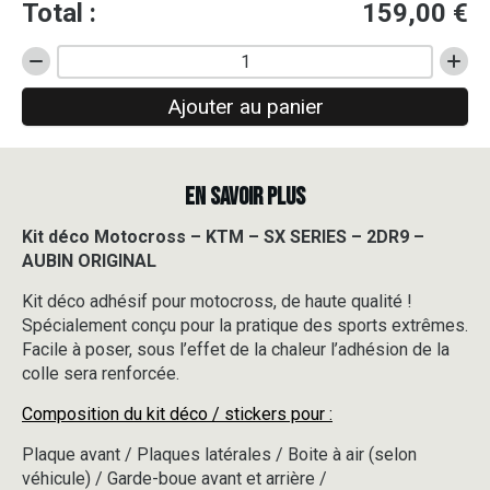
Total :
159,00
€
quantité
de
Ajouter au panier
Kit
déco
Motocross
-
EN SAVOIR PLUS
KTM
-
SX
Kit déco Motocross – KTM – SX SERIES – 2DR9 –
SERIES
AUBIN ORIGINAL
-
2DR9
Kit déco adhésif pour motocross, de haute qualité !
-
Spécialement conçu pour la pratique des sports extrêmes.
AUBIN
Facile à poser, sous l’effet de la chaleur l’adhésion de la
ORIGINAL
colle sera renforcée.
Composition du kit déco / stickers pour :
Plaque avant / Plaques latérales / Boite à air (selon
véhicule) / Garde-boue avant et arrière /