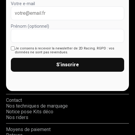
Votre e-mail
Prénom (optionnel)
Je consens à recevoir la newsletter de 2D Racing.
RGPD : vos
données ne sont pas revendues.
S’inscrire
Contact
Nos techniques de marquage
Notice pose Kits déco
Nos riders
Moyens de paiement