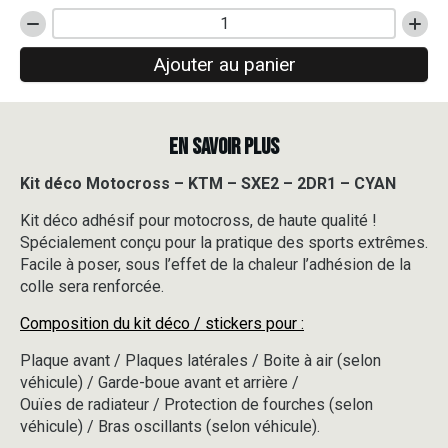
quantité
de
Ajouter au panier
Kit
déco
Motocross
-
EN SAVOIR PLUS
KTM
-
SXE2
Kit déco Motocross – KTM – SXE2 – 2DR1 – CYAN
-
Kit déco adhésif pour motocross, de haute qualité !
2DR1
-
Spécialement conçu pour la pratique des sports extrêmes.
CYAN
Facile à poser, sous l’effet de la chaleur l’adhésion de la
colle sera renforcée.
Composition du kit déco / stickers pour :
Plaque avant / Plaques latérales / Boite à air (selon
véhicule) / Garde-boue avant et arrière /
Ouïes de radiateur / Protection de fourches (selon
véhicule) / Bras oscillants (selon véhicule).