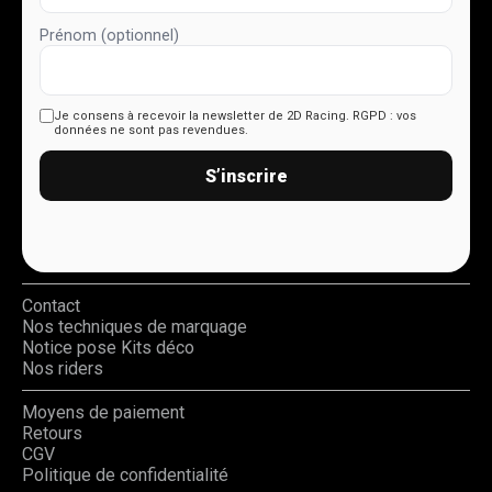
Prénom (optionnel)
Je consens à recevoir la newsletter de 2D Racing.
RGPD : vos
données ne sont pas revendues.
S’inscrire
Contact
Nos techniques de marquage
Notice pose Kits déco
Nos riders
Moyens de paiement
Retours
CGV
Politique de confidentialité