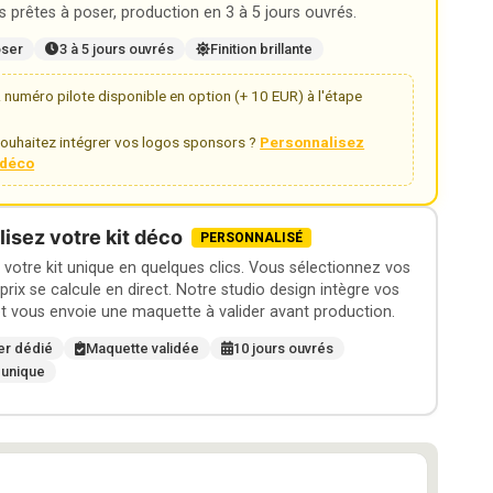
 prêtes à poser, production en 3 à 5 jours ouvrés.
oser
3 à 5 jours ouvrés
Finition brillante
numéro pilote disponible en option (+ 10 EUR) à l'étape
ouhaitez intégrer vos logos sponsors ?
Personnalisez
t déco
isez votre kit déco
PERSONNALISÉ
otre kit unique en quelques clics. Vous sélectionnez vos
 prix se calcule en direct. Notre studio design intègre vos
t vous envoie une maquette à valider avant production.
er dédié
Maquette validée
10 jours ouvrés
 unique