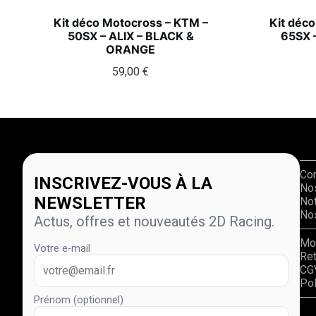
Kit déco Motocross – KTM –
Kit déc
50SX – ALIX – BLACK &
65SX 
ORANGE
59,00
€
Co
INSCRIVEZ-VOUS À LA
No
NEWSLETTER
Not
Nos
Actus, offres et nouveautés 2D Racing.
Mo
Votre e-mail
Re
CG
Pol
Prénom (optionnel)