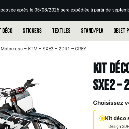
 passée après le 05/08/2026 sera expédiée à partir de septemb
t déco
Stickers
Textiles
Stand/PLV
Objet 
o Motocross – KTM – SXE2 – 2DR1 – GREY
Kit déc
SXE2 – 
Choisissez v
Kit déco 
Design 2DR3