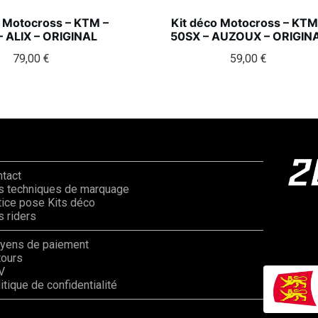
o Motocross – KTM –
Kit déco Motocross – KTM
– ALIX – ORIGINAL
50SX – AUZOUX – ORIGIN
79,00
€
59,00
€
ntact
s techniques de marquage
ice pose Kits déco
 riders
yens de paiement
tours
V
itique de confidentialité