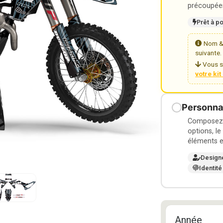
précoupées
Prêt à p
Nom & 
suivante.
Vous s
votre ki
Personnal
Composez v
options, le
éléments e
Design
Identité
Année