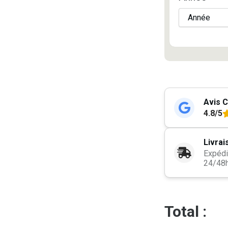
Avis C
4.8/5
Livrai
Expédi
24/48
Total :