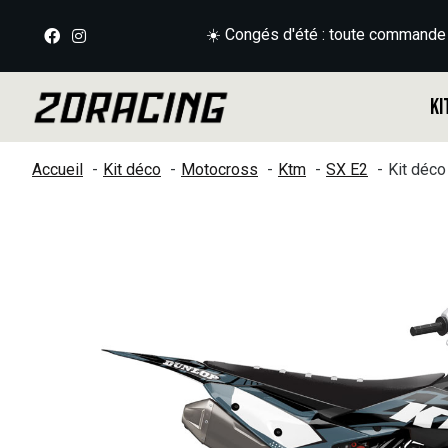
☀️ Congés d'été : toute commande
Ki
Accueil
Kit déco
Motocross
Ktm
SX E2
Kit déc
Slideshow Items