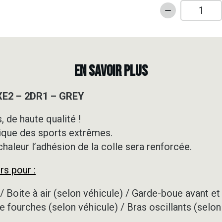
quantité
de
Kit
déco
Motocross
EN SAVOIR PLUS
-
KTM
XE2 – 2DR1 – GREY
-
SXE2
 de haute qualité !
-
ique des sports extrêmes.
2DR1
-
 chaleur l’adhésion de la colle sera renforcée.
GREY
rs pour :
/ Boite à air (selon véhicule) / Garde-boue avant et 
e fourches (selon véhicule) / Bras oscillants (selon