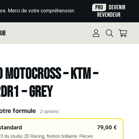
Pro
Devenir
re. Merci de votre compréhension.
revendeur
Pub
o Motocross – KTM –
2DR1 – GREY
otre formule
2 options
79,00 €
standard
 du studio 2D Racing, finition brillante. Pièces