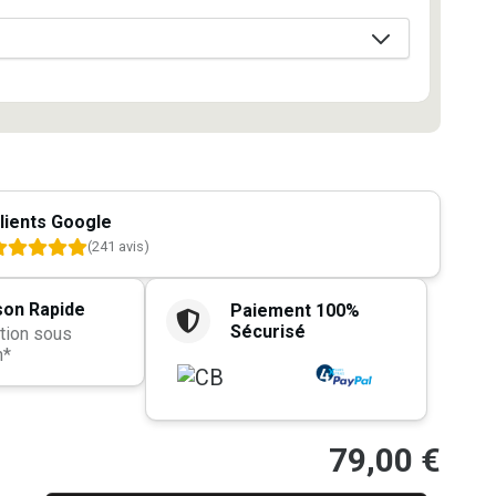
lients Google
(241 avis)
son Rapide
Paiement 100%
Sécurisé
tion sous
h*
79,00
€