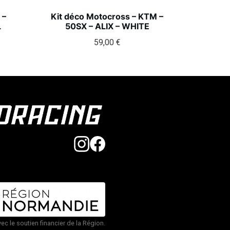
 –
Kit déco Motocross – KTM –
L
50SX – ALIX – WHITE
59,00
€
vec le soutien financier de la Région.