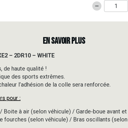
quantité
de
Kit
déco
Motocross
EN SAVOIR PLUS
-
KTM
XE2 – 2DR10 – WHITE
-
SXE2
 de haute qualité !
-
ique des sports extrêmes.
2DR10
-
 chaleur l’adhésion de la colle sera renforcée.
WHITE
rs pour :
/ Boite à air (selon véhicule) / Garde-boue avant et 
e fourches (selon véhicule) / Bras oscillants (selon