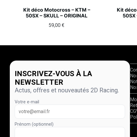
Kit déco Motocross – KTM –
Kit déc
50SX – SKULL – ORIGINAL
50SX 
59,00
€
Co
INSCRIVEZ-VOUS À LA
No
NEWSLETTER
Not
Nos
Actus, offres et nouveautés 2D Racing.
Mo
Votre e-mail
Re
CG
Pol
Prénom (optionnel)