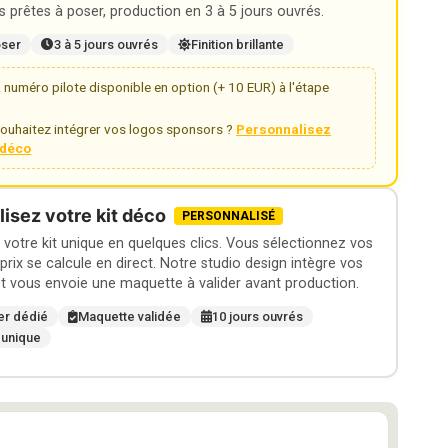
 prêtes à poser, production en 3 à 5 jours ouvrés.
oser
3 à 5 jours ouvrés
Finition brillante
numéro pilote disponible en option (+ 10 EUR) à l'étape
ouhaitez intégrer vos logos sponsors ?
Personnalisez
t déco
isez votre kit déco
PERSONNALISÉ
otre kit unique en quelques clics. Vous sélectionnez vos
 prix se calcule en direct. Notre studio design intègre vos
t vous envoie une maquette à valider avant production.
er dédié
Maquette validée
10 jours ouvrés
 unique