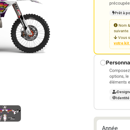
précoupées
Prêt à p
Nom & 
suivante.
Vous s
votre ki
Personnal
Composez v
options, le
éléments e
Design
Identité
Année