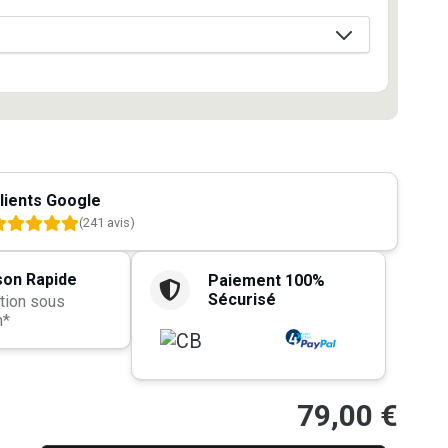
lients Google
(241 avis)
son Rapide
Paiement 100%
Sécurisé
tion sous
h*
79,00
€