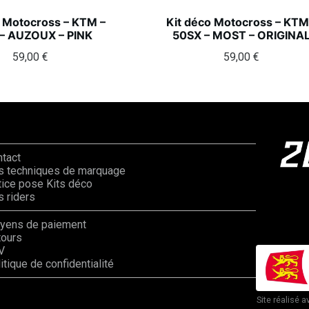
o Motocross – KTM –
Kit déco Motocross – KTM
– AUZOUX – PINK
50SX – MOST – ORIGINA
59,00
€
59,00
€
ntact
s techniques de marquage
ice pose Kits déco
 riders
yens de paiement
tours
V
itique de confidentialité
Site réalisé a