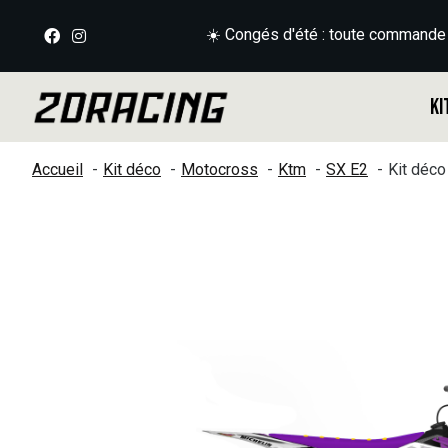
☀️ Congés d'été : toute commande
Ki
Accueil
Kit déco
Motocross
Ktm
SX E2
Kit déc
Slideshow Items