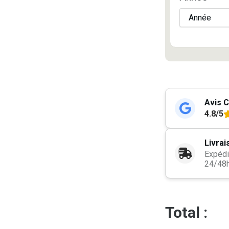
Avis C
4.8/5
Livrai
Expédi
24/48
Total :