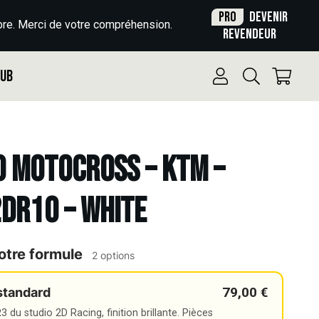
Pro
Devenir
re. Merci de votre compréhension.
revendeur
Pub
o Motocross – KTM –
2DR10 – WHITE
otre formule
2 options
79,00 €
standard
 du studio 2D Racing, finition brillante. Pièces