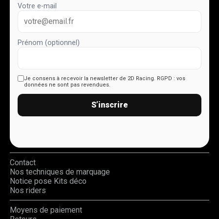
Votre e-mail
Prénom (optionnel)
Je consens à recevoir la newsletter de 2D Racing.
RGPD : vos
données ne sont pas revendues.
S’inscrire
Contact
Nos techniques de marquage
Notice pose Kits déco
Nos riders
Moyens de paiement