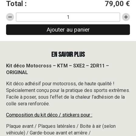
Total :
79,00
€
quantité
de
Ajouter au panier
Kit
déco
Motocross
-
EN SAVOIR PLUS
KTM
-
SXE2
Kit déco Motocross – KTM – SXE2 – 2DR11 –
-
ORIGINAL
2DR11
-
Kit déco adhésif pour motocross, de haute qualité !
ORIGINAL
Spécialement conçu pour la pratique des sports extrêmes.
Facile à poser, sous l’effet de la chaleur l’adhésion de la
colle sera renforcée.
Composition du kit déco / stickers pour :
Plaque avant / Plaques latérales / Boite à air (selon
véhicule) / Garde-boue avant et arrière /