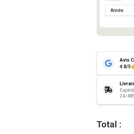
Avis C
4.8/5
Livrai
Expédi
24/48
Total :