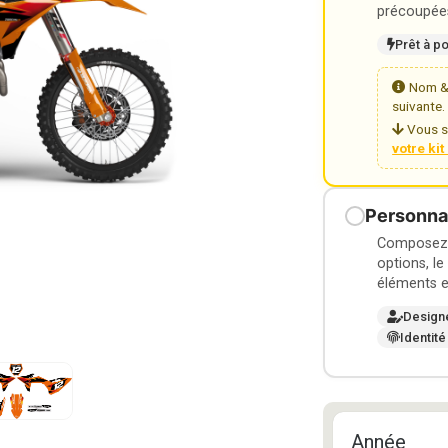
précoupées
Prêt à p
Nom & 
suivante.
Vous s
votre ki
Personnal
Composez v
options, le
éléments e
Design
Identité
Année