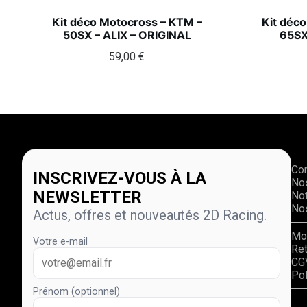
Kit déco Motocross – KTM –
Kit déc
50SX – ALIX – ORIGINAL
65SX
59,00
€
Co
INSCRIVEZ-VOUS À LA
No
NEWSLETTER
Not
Nos
Actus, offres et nouveautés 2D Racing.
Mo
Votre e-mail
Re
CG
Pol
Prénom (optionnel)