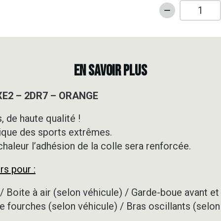
quantité
de
Kit
déco
Motocross
EN SAVOIR PLUS
-
KTM
SXE2 – 2DR7 – ORANGE
-
SXE2
 de haute qualité !
-
ique des sports extrêmes.
2DR7
-
 chaleur l’adhésion de la colle sera renforcée.
ORANGE
rs pour :
/ Boite à air (selon véhicule) / Garde-boue avant et 
e fourches (selon véhicule) / Bras oscillants (selon