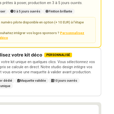
 prêtes à poser, production en 3 à 5 jours ouvrés.
oser
3 à 5 jours ouvrés
Finition brillante
numéro pilote disponible en option (+ 10 EUR) à l'étape
ouhaitez intégrer vos logos sponsors ?
Personnalisez
t déco
isez votre kit déco
PERSONNALISÉ
otre kit unique en quelques clics. Vous sélectionnez vos
 prix se calcule en direct. Notre studio design intègre vos
t vous envoie une maquette à valider avant production.
er dédié
Maquette validée
10 jours ouvrés
 unique