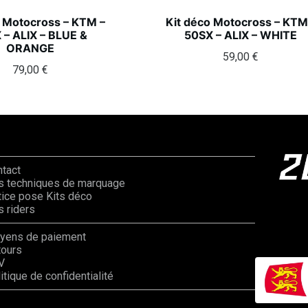
o Motocross – KTM –
Kit déco Motocross – KTM
 – ALIX – BLUE &
50SX – ALIX – WHITE
ORANGE
59,00
€
79,00
€
ntact
s techniques de marquage
ice pose Kits déco
 riders
yens de paiement
tours
V
itique de confidentialité