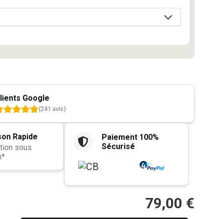
lients Google
(241 avis)
son Rapide
Paiement 100%
Sécurisé
tion sous
h*
79,00
€