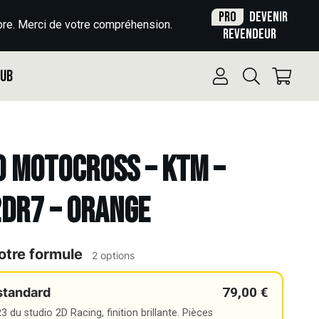
Pro
Devenir
re. Merci de votre compréhension.
revendeur
Pub
o Motocross – KTM –
2DR7 – ORANGE
otre formule
2 options
79,00 €
standard
 du studio 2D Racing, finition brillante. Pièces