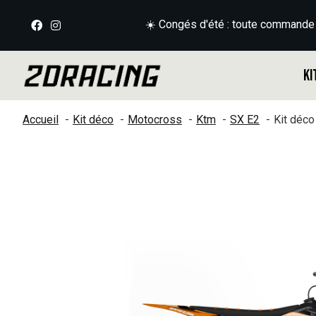
☀️ Congés d'été : toute commande
Ki
Accueil
Kit déco
Motocross
Ktm
SX E2
Kit déc
Slideshow Items