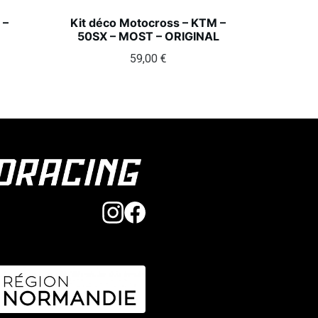
 –
Kit déco Motocross – KTM –
50SX – MOST – ORIGINAL
59,00
€