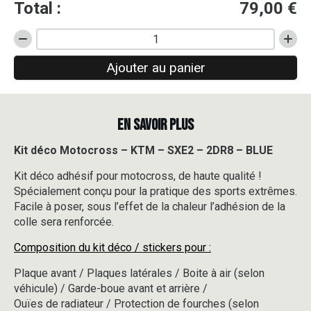
Total :
79,00
€
quantité
de
Ajouter au panier
Kit
déco
Motocross
-
EN SAVOIR PLUS
KTM
-
SXE2
Kit déco Motocross – KTM – SXE2 – 2DR8 – BLUE
-
Kit déco adhésif pour motocross, de haute qualité !
2DR8
-
Spécialement conçu pour la pratique des sports extrêmes.
BLUE
Facile à poser, sous l’effet de la chaleur l’adhésion de la
colle sera renforcée.
Composition du kit déco / stickers pour :
Plaque avant / Plaques latérales / Boite à air (selon
véhicule) / Garde-boue avant et arrière /
Ouïes de radiateur / Protection de fourches (selon