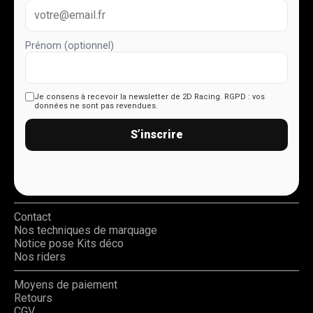
Prénom (optionnel)
Je consens à recevoir la newsletter de 2D Racing.
RGPD : vos
données ne sont pas revendues.
S’inscrire
Contact
Nos techniques de marquage
Notice pose Kits déco
Nos riders
Moyens de paiement
Retours
CGV