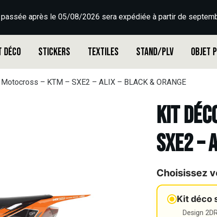
 passée après le 05/08/2026 sera expédiée à partir de septemb
t déco
Stickers
Textiles
Stand/PLV
Objet 
o Motocross – KTM – SXE2 – ALIX – BLACK & ORANGE
Kit déc
SXE2 – 
Choisissez v
Kit déco 
Design 2DR3