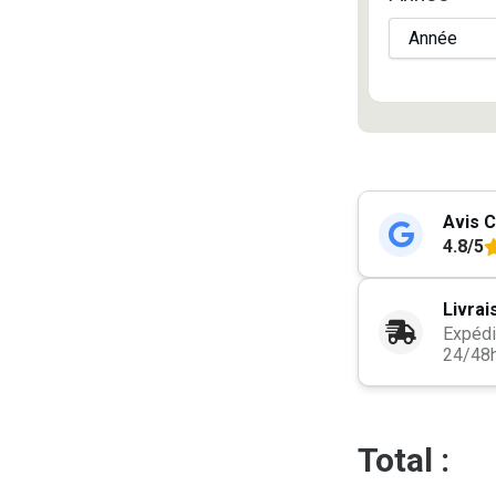
Avis C
4.8/5
Livrai
Expédi
24/48
Total :