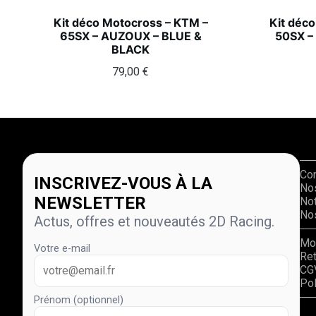
Kit déco Motocross – KTM –
Kit déc
65SX – AUZOUX – BLUE &
50SX –
BLACK
79,00
€
Co
INSCRIVEZ-VOUS À LA
No
NEWSLETTER
Not
Nos
Actus, offres et nouveautés 2D Racing.
Mo
Votre e-mail
Re
CG
Pol
Prénom (optionnel)