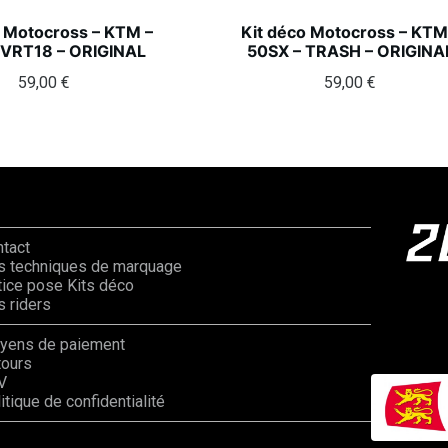
o Motocross – KTM –
Kit déco Motocross – KTM
 VRT18 – ORIGINAL
50SX – TRASH – ORIGINA
59,00
€
59,00
€
ntact
s techniques de marquage
ice pose Kits déco
 riders
yens de paiement
tours
V
itique de confidentialité