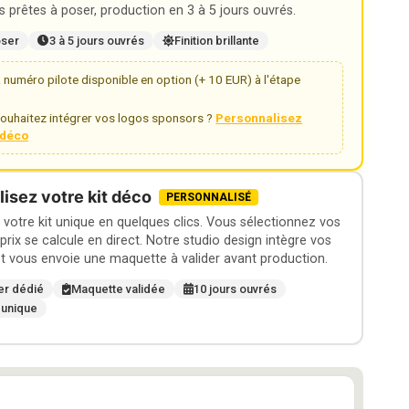
 prêtes à poser, production en 3 à 5 jours ouvrés.
oser
3 à 5 jours ouvrés
Finition brillante
numéro pilote disponible en option (+ 10 EUR) à l'étape
ouhaitez intégrer vos logos sponsors ?
Personnalisez
t déco
isez votre kit déco
PERSONNALISÉ
otre kit unique en quelques clics. Vous sélectionnez vos
 prix se calcule en direct. Notre studio design intègre vos
t vous envoie une maquette à valider avant production.
er dédié
Maquette validée
10 jours ouvrés
 unique