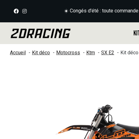
☀️ Congés d'été : toute commande
Ki
Accueil
Kit déco
Motocross
Ktm
SX E2
Kit déc
Slideshow Items