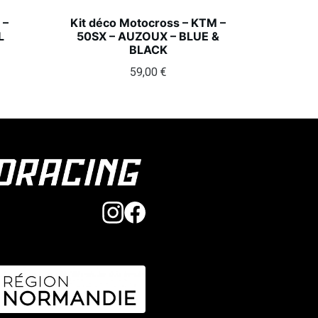
 –
Kit déco Motocross – KTM –
L
50SX – AUZOUX – BLUE &
BLACK
59,00
€