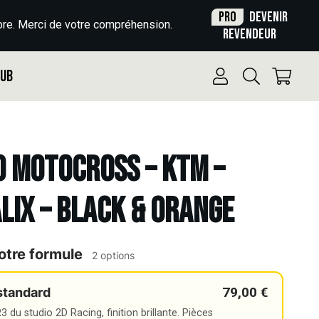
Pro
Devenir
re. Merci de votre compréhension.
revendeur
Pub
o Motocross – KTM –
ALIX – BLACK & ORANGE
otre formule
2 options
79,00 €
standard
 du studio 2D Racing, finition brillante. Pièces