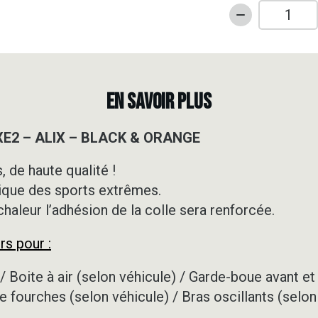
quantité
de
Kit
déco
Motocross
EN SAVOIR PLUS
-
KTM
SXE2 – ALIX – BLACK & ORANGE
-
SXE2
 de haute qualité !
-
ique des sports extrêmes.
ALIX
-
 chaleur l’adhésion de la colle sera renforcée.
BLACK
rs pour :
&
ORANGE
/ Boite à air (selon véhicule) / Garde-boue avant et 
e fourches (selon véhicule) / Bras oscillants (selon