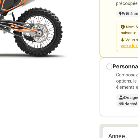
précoupées
Prêt à p
Nom & 
suivante.
Vous s
votre ki
Personnal
Composez v
options, le
éléments e
Design
Identité
Année