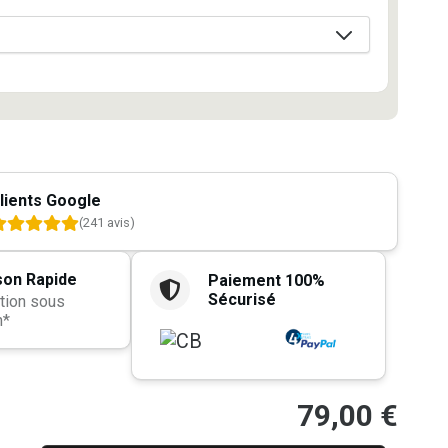
lients Google
(241 avis)
son Rapide
Paiement 100%
Sécurisé
tion sous
h*
79,00
€