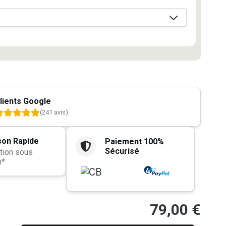
lients Google
(241 avis)
son Rapide
Paiement 100%
Sécurisé
tion sous
h*
79,00
€