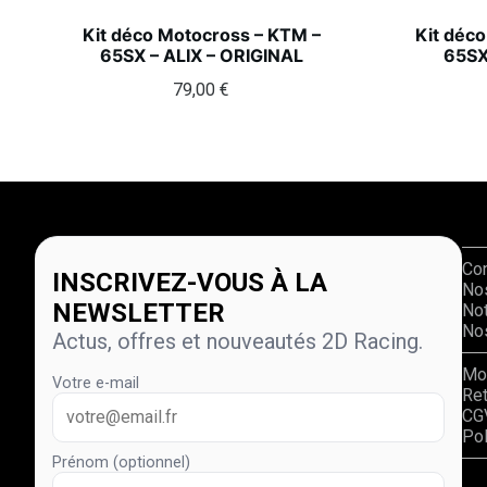
Kit déco Motocross – KTM –
Kit déc
65SX – ALIX – ORIGINAL
65SX
79,00
€
Co
INSCRIVEZ-VOUS À LA
No
NEWSLETTER
Not
Nos
Actus, offres et nouveautés 2D Racing.
Mo
Votre e-mail
Re
CG
Pol
Prénom (optionnel)