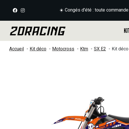
☀️ Congés d'été : toute commande
Ki
Accueil
Kit déco
Motocross
Ktm
SX E2
Kit déc
Slideshow Items