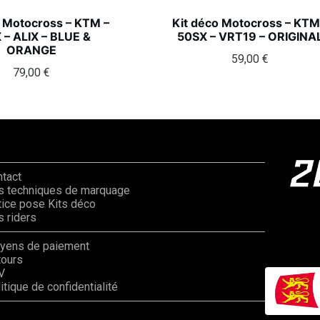
o Motocross – KTM –
Kit déco Motocross – KTM
 – ALIX – BLUE &
50SX – VRT19 – ORIGINA
ORANGE
59,00
€
79,00
€
ntact
s techniques de marquage
ice pose Kits déco
 riders
yens de paiement
tours
V
itique de confidentialité