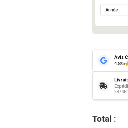
Avis C
4.8/5
Livrai
Expédi
24/48
Total :