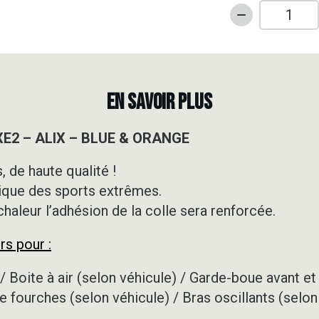
quantité
de
Kit
déco
Motocross
EN SAVOIR PLUS
-
KTM
XE2 – ALIX – BLUE & ORANGE
-
SXE2
 de haute qualité !
-
ique des sports extrêmes.
ALIX
-
 chaleur l’adhésion de la colle sera renforcée.
BLUE
rs pour :
&
ORANGE
/ Boite à air (selon véhicule) / Garde-boue avant et 
e fourches (selon véhicule) / Bras oscillants (selon