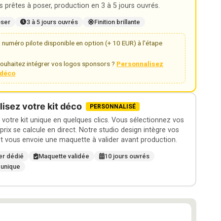
 prêtes à poser, production en 3 à 5 jours ouvrés.
oser
3 à 5 jours ouvrés
Finition brillante
numéro pilote disponible en option (+ 10 EUR) à l'étape
ouhaitez intégrer vos logos sponsors ?
Personnalisez
t déco
isez votre kit déco
PERSONNALISÉ
otre kit unique en quelques clics. Vous sélectionnez vos
 prix se calcule en direct. Notre studio design intègre vos
t vous envoie une maquette à valider avant production.
er dédié
Maquette validée
10 jours ouvrés
 unique