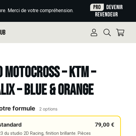
Pro
Devenir
re. Merci de votre compréhension.
revendeur
Pub
o Motocross – KTM –
ALIX – BLUE & ORANGE
otre formule
2 options
79,00 €
standard
 du studio 2D Racing, finition brillante. Pièces