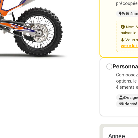
précoupées
Prêt à p
Nom & 
suivante.
Vous s
votre ki
Personnal
Composez v
options, le
éléments e
Design
Identité
Année