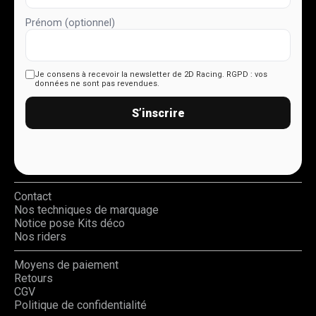
Prénom (optionnel)
Je consens à recevoir la newsletter de 2D Racing.
RGPD : vos
données ne sont pas revendues.
S’inscrire
Contact
Nos techniques de marquage
Notice pose Kits déco
Nos riders
Moyens de paiement
Retours
CGV
Politique de confidentialité