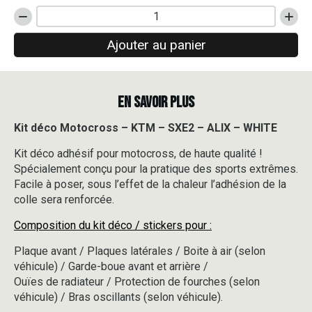
quantité
de
Ajouter au panier
Kit
déco
Motocross
-
EN SAVOIR PLUS
KTM
-
SXE2
Kit déco Motocross – KTM – SXE2 – ALIX – WHITE
-
Kit déco adhésif pour motocross, de haute qualité !
ALIX
-
Spécialement conçu pour la pratique des sports extrêmes.
WHITE
Facile à poser, sous l’effet de la chaleur l’adhésion de la
colle sera renforcée.
Composition du kit déco / stickers pour :
Plaque avant / Plaques latérales / Boite à air (selon
véhicule) / Garde-boue avant et arrière /
Ouïes de radiateur / Protection de fourches (selon
véhicule) / Bras oscillants (selon véhicule).