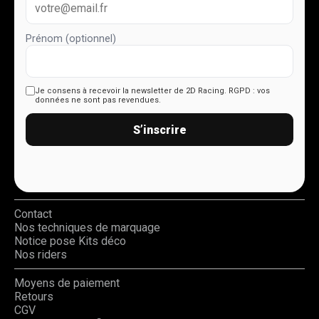
Prénom (optionnel)
Je consens à recevoir la newsletter de 2D Racing.
RGPD : vos
données ne sont pas revendues.
S’inscrire
Contact
Nos techniques de marquage
Notice pose Kits déco
Nos riders
Moyens de paiement
Retours
CGV