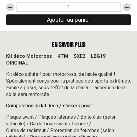
quantité
de
Ajouter au panier
Kit
déco
Motocross
-
EN SAVOIR PLUS
KTM
-
SXE2
Kit déco Motocross – KTM – SXE2 – LBG19 –
-
ORIGINAL
LBG19
-
Kit déco adhésif pour motocross, de haute qualité !
ORIGINAL
Spécialement conçu pour la pratique des sports extrêmes.
Facile à poser, sous l’effet de la chaleur l’adhésion de la
colle sera renforcée.
Composition du kit déco / stickers pour :
Plaque avant / Plaques latérales / Boite à air (selon
véhicule) / Garde-boue avant et arrière /
Ouïes de radiateur / Protection de fourches (selon