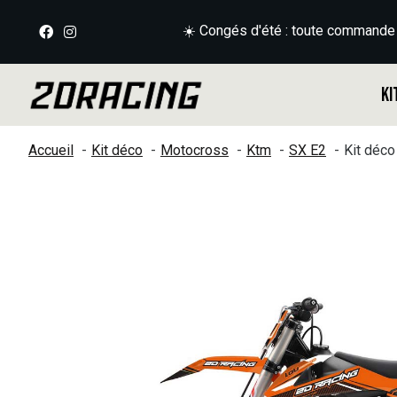
☀️ Congés d'été : toute commande
Ki
Accueil
Kit déco
Motocross
Ktm
SX E2
Kit déc
Slideshow Items