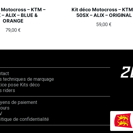
o Motocross – KTM –
Kit déco Motocross – KTM
 – ALIX – BLUE &
50SX – ALIX – ORIGINAL
ORANGE
59,00
€
79,00
€
ntact
s techniques de marquage
ice pose Kits déco
 riders
yens de paiement
tours
V
itique de confidentialité