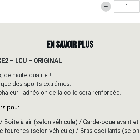
quantité
de
Kit
déco
Motocross
EN SAVOIR PLUS
-
KTM
XE2 – LOU – ORIGINAL
-
SXE2
 de haute qualité !
-
ique des sports extrêmes.
LOU
-
 chaleur l’adhésion de la colle sera renforcée.
ORIGINAL
rs pour :
/ Boite à air (selon véhicule) / Garde-boue avant et 
e fourches (selon véhicule) / Bras oscillants (selon