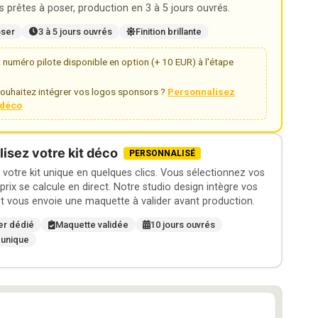
 prêtes à poser, production en 3 à 5 jours ouvrés.
oser
3 à 5 jours ouvrés
Finition brillante
numéro pilote disponible en option (+ 10 EUR) à l'étape
ouhaitez intégrer vos logos sponsors ?
Personnalisez
t déco
isez votre kit déco
PERSONNALISÉ
otre kit unique en quelques clics. Vous sélectionnez vos
 prix se calcule en direct. Notre studio design intègre vos
t vous envoie une maquette à valider avant production.
er dédié
Maquette validée
10 jours ouvrés
 unique