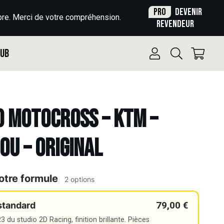
Pro
Devenir
re. Merci de votre compréhension.
revendeur
Pub
o Motocross – KTM –
LOU – ORIGINAL
otre formule
2 options
79,00 €
standard
 du studio 2D Racing, finition brillante. Pièces