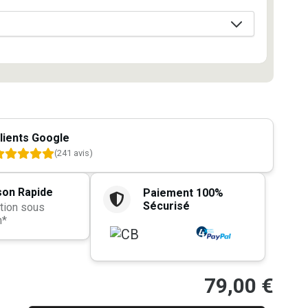
lients Google
(241 avis)
son Rapide
Paiement 100%
Sécurisé
tion sous
h*
79,00
€