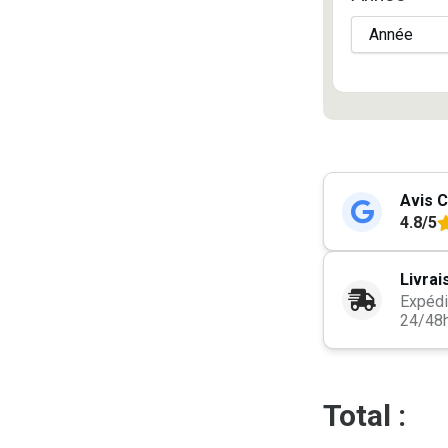
Avis C
4.8/5
Livrai
Expédi
24/48
Total :