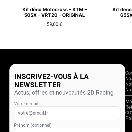
Kit déco Motocross – KTM –
Kit déc
50SX – VRT20 – ORIGINAL
65SX
59,00
€
Co
INSCRIVEZ-VOUS À LA
No
NEWSLETTER
Not
Nos
Actus, offres et nouveautés 2D Racing.
Mo
Votre e-mail
Re
CG
Pol
Prénom (optionnel)