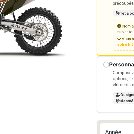
précoupées
Prêt à p
Nom & 
suivante.
Vous s
votre ki
Personnal
Composez v
options, le
éléments e
Design
Identité
Année