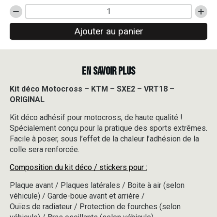
quantité
de
Ajouter au panier
Kit
déco
Motocross
-
EN SAVOIR PLUS
KTM
-
SXE2
Kit déco Motocross – KTM – SXE2 – VRT18 –
-
ORIGINAL
VRT18
-
Kit déco adhésif pour motocross, de haute qualité !
ORIGINAL
Spécialement conçu pour la pratique des sports extrêmes.
Facile à poser, sous l’effet de la chaleur l’adhésion de la
colle sera renforcée.
Composition du kit déco / stickers pour :
Plaque avant / Plaques latérales / Boite à air (selon
véhicule) / Garde-boue avant et arrière /
Ouïes de radiateur / Protection de fourches (selon