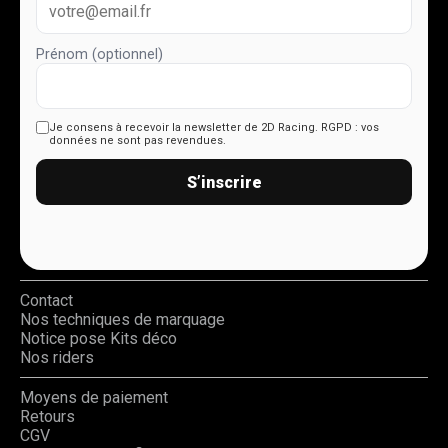
Prénom (optionnel)
Je consens à recevoir la newsletter de 2D Racing.
RGPD : vos
données ne sont pas revendues.
S’inscrire
Contact
Nos techniques de marquage
Notice pose Kits déco
Nos riders
Moyens de paiement
Retours
CGV