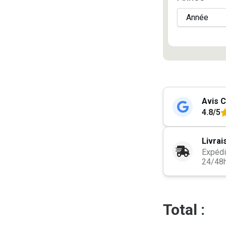
Avis C
4.8/5
Livrai
Expédi
24/48
Total :