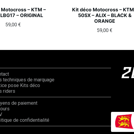
o Motocross – KTM –
Kit déco Motocross – KTM
 LBG17 – ORIGINAL
50SX – ALIX – BLACK &
ORANGE
59,00
€
59,00
€
ntact
s techniques de marquage
ice pose Kits déco
 riders
yens de paiement
tours
V
itique de confidentialité