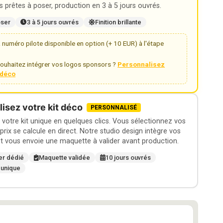
 prêtes à poser, production en 3 à 5 jours ouvrés.
oser
3 à 5 jours ouvrés
Finition brillante
numéro pilote disponible en option (+ 10 EUR) à l'étape
ouhaitez intégrer vos logos sponsors ?
Personnalisez
t déco
isez votre kit déco
PERSONNALISÉ
otre kit unique en quelques clics. Vous sélectionnez vos
 prix se calcule en direct. Notre studio design intègre vos
t vous envoie une maquette à valider avant production.
er dédié
Maquette validée
10 jours ouvrés
 unique