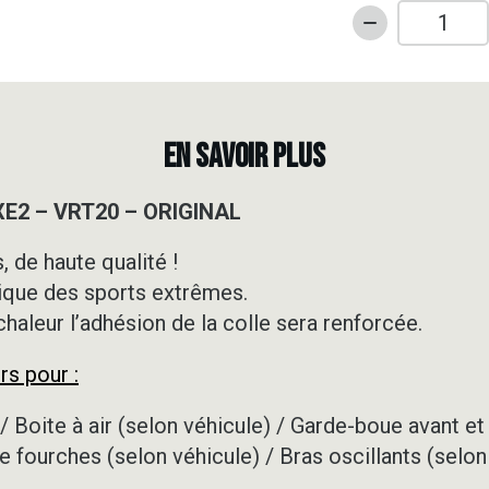
quantité
de
Kit
déco
Motocross
EN SAVOIR PLUS
-
KTM
XE2 – VRT20 – ORIGINAL
-
SXE2
 de haute qualité !
-
ique des sports extrêmes.
VRT20
-
 chaleur l’adhésion de la colle sera renforcée.
ORIGINAL
rs pour :
/ Boite à air (selon véhicule) / Garde-boue avant et 
e fourches (selon véhicule) / Bras oscillants (selon