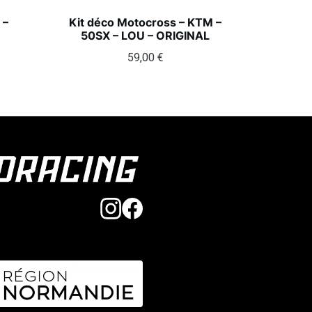
 –
Kit déco Motocross – KTM –
50SX – LOU – ORIGINAL
59,00
€