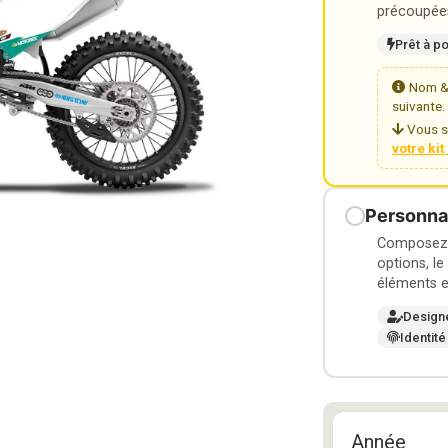
précoupées
Prêt à p
Nom & 
suivante.
Vous s
votre ki
Personnal
Composez v
options, le
éléments e
Design
Identité
Année