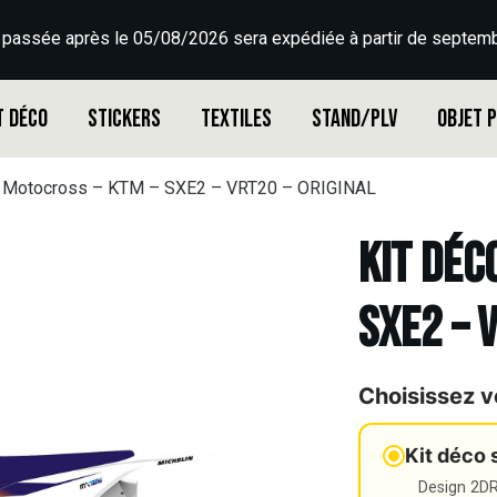
 passée après le 05/08/2026 sera expédiée à partir de septemb
t déco
Stickers
Textiles
Stand/PLV
Objet 
o Motocross – KTM – SXE2 – VRT20 – ORIGINAL
Kit déc
SXE2 – 
Choisissez v
Kit déco 
Design 2DR3