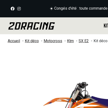
☀️ Congés d'été : toute commande
Ki
Accueil
Kit déco
Motocross
Ktm
SX E2
Kit déc
Slideshow Items