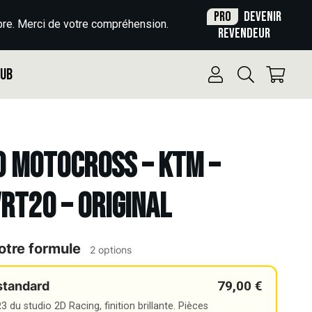
Pro
Devenir
re. Merci de votre compréhension.
revendeur
Pub
o Motocross – KTM –
VRT20 – ORIGINAL
otre formule
2 options
79,00 €
standard
 du studio 2D Racing, finition brillante. Pièces