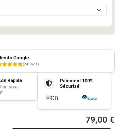
lients Google
(241 avis)
son Rapide
Paiement 100%
Sécurisé
tion sous
h*
79,00
€