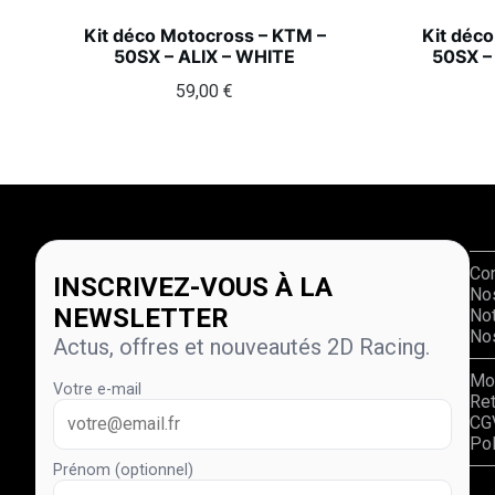
Kit déco Motocross – KTM –
Kit déc
50SX – ALIX – WHITE
50SX –
59,00
€
Co
INSCRIVEZ-VOUS À LA
No
NEWSLETTER
Not
Nos
Actus, offres et nouveautés 2D Racing.
Mo
Votre e-mail
Re
CG
Pol
Prénom (optionnel)