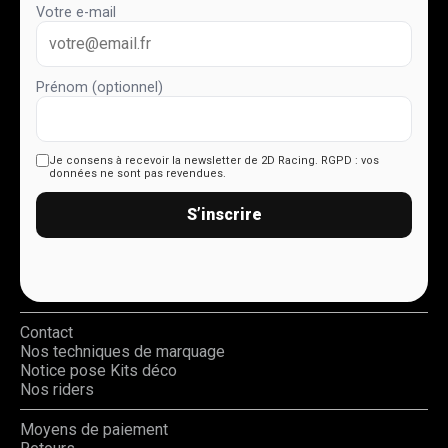
Votre e-mail
Prénom (optionnel)
Je consens à recevoir la newsletter de 2D Racing.
RGPD : vos
données ne sont pas revendues.
S’inscrire
Contact
Nos techniques de marquage
Notice pose Kits déco
Nos riders
Moyens de paiement