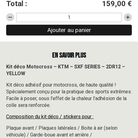
Total :
159,00
€
quantité
de
Ajouter au panier
Kit
déco
Motocross
-
EN SAVOIR PLUS
KTM
-
SXF
Kit déco Motocross – KTM – SXF SERIES – 2DR12 –
SERIES
YELLOW
-
2DR12
Kit déco adhésif pour motocross, de haute qualité !
-
Spécialement conçu pour la pratique des sports extrêmes.
YELLOW
Facile à poser, sous l’effet de la chaleur l’adhésion de la
colle sera renforcée.
Composition du kit déco / stickers pour :
Plaque avant / Plaques latérales / Boite à air (selon
véhicule) / Garde-boue avant et arrière /