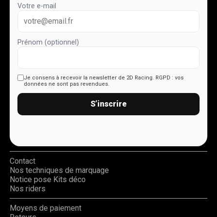
Votre e-mail
Prénom (optionnel)
Je consens à recevoir la newsletter de 2D Racing.
RGPD : vos
données ne sont pas revendues.
S’inscrire
Contact
Nos techniques de marquage
Notice pose Kits déco
Nos riders
Moyens de paiement