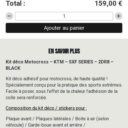
Total :
159,00
€
quantité
de
Ajouter au panier
Kit
déco
Motocross
-
EN SAVOIR PLUS
KTM
-
SXF
Kit déco Motocross – KTM – SXF SERIES – 2DR8 –
SERIES
BLACK
-
2DR8
Kit déco adhésif pour motocross, de haute qualité !
-
Spécialement conçu pour la pratique des sports extrêmes.
BLACK
Facile à poser, sous l’effet de la chaleur l’adhésion de la
colle sera renforcée.
Composition du kit déco / stickers pour :
Plaque avant / Plaques latérales / Boite à air (selon
véhicule) / Garde-boue avant et arrière /