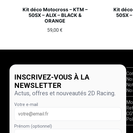
Kit déco Motocross – KTM –
Kit déc
50SX – ALIX – BLACK &
50SX –
ORANGE
59,00
€
Co
INSCRIVEZ-VOUS À LA
No
NEWSLETTER
Not
Nos
Actus, offres et nouveautés 2D Racing.
Mo
Votre e-mail
Re
CG
Pol
Prénom (optionnel)