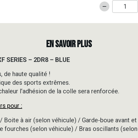
quantité
de
Kit
déco
Motocross
EN SAVOIR PLUS
-
KTM
XF SERIES – 2DR8 – BLUE
-
SXF
 de haute qualité !
SERIES
ique des sports extrêmes.
-
2DR8
 chaleur l’adhésion de la colle sera renforcée.
-
rs pour :
BLUE
/ Boite à air (selon véhicule) / Garde-boue avant et 
e fourches (selon véhicule) / Bras oscillants (selon