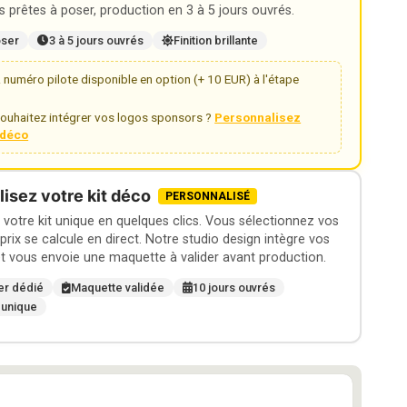
 prêtes à poser, production en 3 à 5 jours ouvrés.
oser
3 à 5 jours ouvrés
Finition brillante
numéro pilote disponible en option (+ 10 EUR) à l'étape
ouhaitez intégrer vos logos sponsors ?
Personnalisez
t déco
isez votre kit déco
PERSONNALISÉ
otre kit unique en quelques clics. Vous sélectionnez vos
 prix se calcule en direct. Notre studio design intègre vos
t vous envoie une maquette à valider avant production.
er dédié
Maquette validée
10 jours ouvrés
 unique