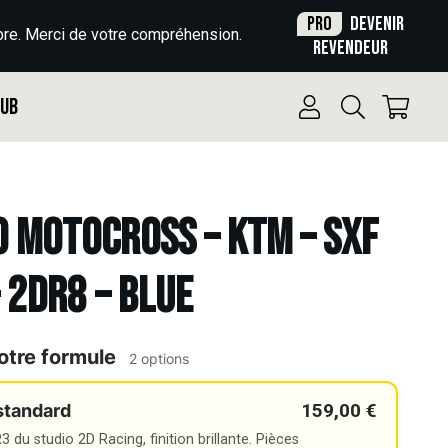
Pro
Devenir
re. Merci de votre compréhension.
revendeur
Pub
o Motocross – KTM – SXF
– 2DR8 – BLUE
otre formule
2 options
159,00 €
standard
 du studio 2D Racing, finition brillante. Pièces