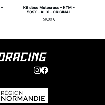
 –
Kit déco Motocross – KTM –
L
50SX – ALIX – ORIGINAL
59,00
€