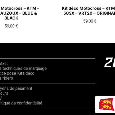
o Motocross – KTM –
Kit déco Motocross – KTM
 AUZOUX – BLUE &
50SX – VRT20 – ORIGINA
BLACK
59,00
€
59,00
€
ntact
s techniques de marquage
ice pose Kits déco
 riders
yens de paiement
tours
V
itique de confidentialité