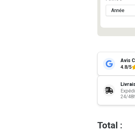
Avis C
4.8/5
Livrai
Expédi
24/48
Total :