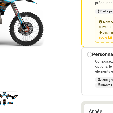
précoupées
Prêt à p
Nom & 
suivante.
Vous s
votre ki
Personnal
Composez v
options, le
éléments e
Design
Identité
Année