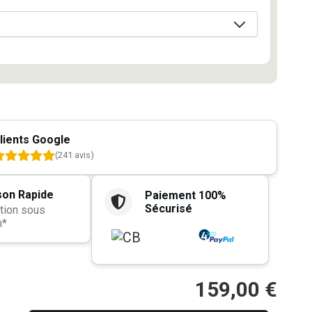
lients Google
(241 avis)
son Rapide
Paiement 100%
Sécurisé
tion sous
h*
159,00
€