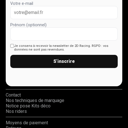
Votre e-mail
Prénom (optionnel)
Je consens à recevoir la newsletter de 2D Racing.
RGPD : vos
données ne sont pas revendues.
S’inscrire
Contact
Nos techniques de marquage
Notice pose Kits déco
Nos riders
Moyens de paiement