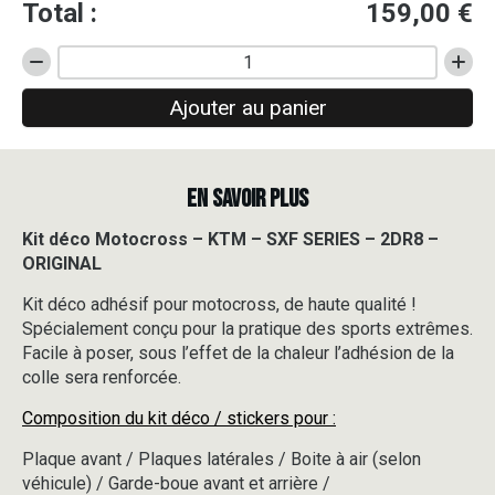
Total :
159,00
€
quantité
de
Ajouter au panier
Kit
déco
Motocross
-
EN SAVOIR PLUS
KTM
-
SXF
Kit déco Motocross – KTM – SXF SERIES – 2DR8 –
SERIES
ORIGINAL
-
2DR8
Kit déco adhésif pour motocross, de haute qualité !
-
Spécialement conçu pour la pratique des sports extrêmes.
ORIGINAL
Facile à poser, sous l’effet de la chaleur l’adhésion de la
colle sera renforcée.
Composition du kit déco / stickers pour :
Plaque avant / Plaques latérales / Boite à air (selon
véhicule) / Garde-boue avant et arrière /