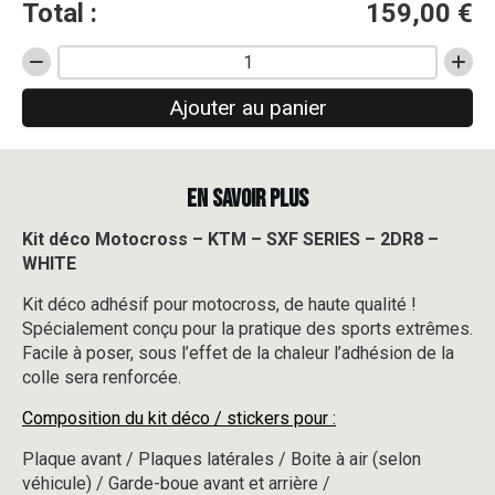
Total :
159,00
€
quantité
de
Ajouter au panier
Kit
déco
Motocross
-
EN SAVOIR PLUS
KTM
-
SXF
Kit déco Motocross – KTM – SXF SERIES – 2DR8 –
SERIES
WHITE
-
2DR8
Kit déco adhésif pour motocross, de haute qualité !
-
Spécialement conçu pour la pratique des sports extrêmes.
WHITE
Facile à poser, sous l’effet de la chaleur l’adhésion de la
colle sera renforcée.
Composition du kit déco / stickers pour :
Plaque avant / Plaques latérales / Boite à air (selon
véhicule) / Garde-boue avant et arrière /