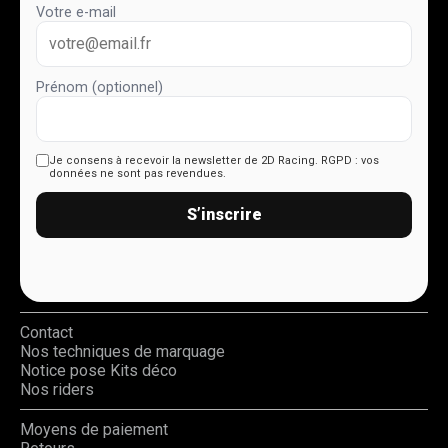
Votre e-mail
Prénom (optionnel)
Je consens à recevoir la newsletter de 2D Racing.
RGPD : vos
données ne sont pas revendues.
S’inscrire
Contact
Nos techniques de marquage
Notice pose Kits déco
Nos riders
Moyens de paiement