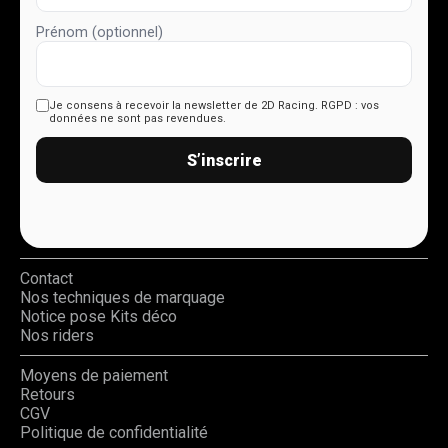
Prénom (optionnel)
Je consens à recevoir la newsletter de 2D Racing.
RGPD : vos
données ne sont pas revendues.
S’inscrire
Contact
Nos techniques de marquage
Notice pose Kits déco
Nos riders
Moyens de paiement
Retours
CGV
Politique de confidentialité