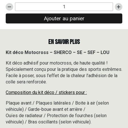
quantité
de
Ajouter au panier
Kit
déco
Motocross
-
EN SAVOIR PLUS
SHERCO
-
SE
Kit déco Motocross – SHERCO – SE – SEF – LOU
-
Kit déco adhésif pour motocross, de haute qualité !
SEF
-
Spécialement conçu pour la pratique des sports extrêmes.
LOU
Facile à poser, sous l’effet de la chaleur l’adhésion de la
colle sera renforcée.
Composition du kit déco / stickers pour :
Plaque avant / Plaques latérales / Boite à air (selon
véhicule) / Garde-boue avant et arrière /
Ouïes de radiateur / Protection de fourches (selon
véhicule) / Bras oscillants (selon véhicule).