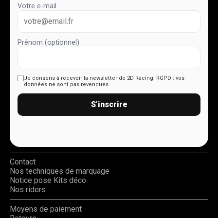
Votre e-mail
Prénom (optionnel)
Je consens à recevoir la newsletter de 2D Racing.
RGPD : vos
données ne sont pas revendues.
S’inscrire
Contact
Nos techniques de marquage
Notice pose Kits déco
Nos riders
Moyens de paiement