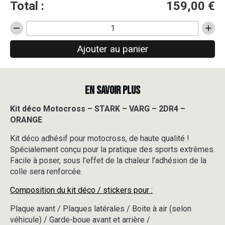
Total :
159,00
€
quantité
de
Ajouter au panier
Kit
déco
Motocross
-
EN SAVOIR PLUS
STARK
-
VARG
Kit déco Motocross – STARK – VARG – 2DR4 –
-
ORANGE
2DR4
-
Kit déco adhésif pour motocross, de haute qualité !
ORANGE
Spécialement conçu pour la pratique des sports extrêmes.
Facile à poser, sous l’effet de la chaleur l’adhésion de la
colle sera renforcée.
Composition du kit déco / stickers pour :
Plaque avant / Plaques latérales / Boite à air (selon
véhicule) / Garde-boue avant et arrière /