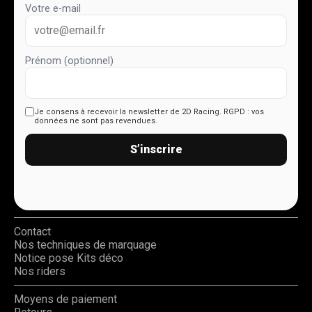
Votre e-mail
Prénom (optionnel)
Je consens à recevoir la newsletter de 2D Racing.
RGPD : vos
données ne sont pas revendues.
S’inscrire
Contact
Nos techniques de marquage
Notice pose Kits déco
Nos riders
Moyens de paiement