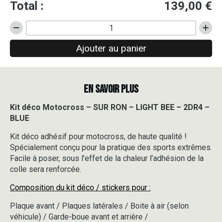
Total :
139,00
€
quantité
de
Ajouter au panier
Kit
déco
Motocross
-
EN SAVOIR PLUS
SUR
RON
-
Kit déco Motocross – SUR RON – LIGHT BEE – 2DR4 –
LIGHT
BLUE
BEE
-
Kit déco adhésif pour motocross, de haute qualité !
2DR4
Spécialement conçu pour la pratique des sports extrêmes.
-
Facile à poser, sous l’effet de la chaleur l’adhésion de la
BLUE
colle sera renforcée.
Composition du kit déco / stickers pour :
Plaque avant / Plaques latérales / Boite à air (selon
véhicule) / Garde-boue avant et arrière /