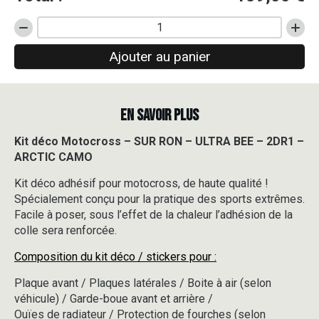
quantité
de
Ajouter au panier
Kit
déco
Motocross
-
EN SAVOIR PLUS
SUR
RON
-
Kit déco Motocross – SUR RON – ULTRA BEE – 2DR1 –
ULTRA
ARCTIC CAMO
BEE
-
Kit déco adhésif pour motocross, de haute qualité !
2DR1
Spécialement conçu pour la pratique des sports extrêmes.
-
Facile à poser, sous l’effet de la chaleur l’adhésion de la
ARCTIC
colle sera renforcée.
CAMO
Composition du kit déco / stickers pour :
Plaque avant / Plaques latérales / Boite à air (selon
véhicule) / Garde-boue avant et arrière /
Ouïes de radiateur / Protection de fourches (selon