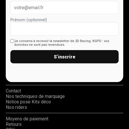
Prénom (optionnel)
Je consens à recevoir la newsletter de 2D Racing.
RGPD : vos
données ne sont pas revendues.
S’inscrire
Contact
Nos techniques de marquage
Notice pose Kits déco
Nos riders
Moyens de paiement
Retours