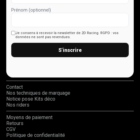
Prénom (optionnel)
Je consens à recevoir la newsletter de 2D Racing.
RGPD : vos
données ne sont pas revendues.
S’inscrire
Contact
Nos techniques de marquage
Notice pose Kits déco
Nos riders
Moyens de paiement
Retours
CGV
Politique de confidentialité