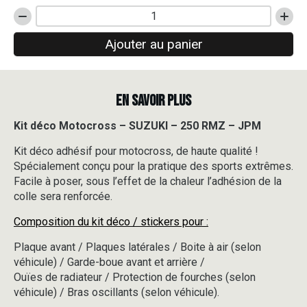
quantité
de
Ajouter au panier
Kit
déco
Motocross
-
EN SAVOIR PLUS
SUZUKI
-
250
Kit déco Motocross – SUZUKI – 250 RMZ – JPM
RMZ
Kit déco adhésif pour motocross, de haute qualité !
-
JPM
Spécialement conçu pour la pratique des sports extrêmes.
Facile à poser, sous l’effet de la chaleur l’adhésion de la
colle sera renforcée.
Composition du kit déco / stickers pour :
Plaque avant / Plaques latérales / Boite à air (selon
véhicule) / Garde-boue avant et arrière /
Ouïes de radiateur / Protection de fourches (selon
véhicule) / Bras oscillants (selon véhicule).