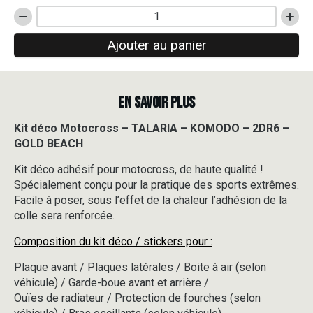
quantité
de
Ajouter au panier
Kit
déco
Motocross
-
EN SAVOIR PLUS
TALARIA
-
KOMODO
Kit déco Motocross – TALARIA – KOMODO – 2DR6 –
-
GOLD BEACH
2DR6
-
Kit déco adhésif pour motocross, de haute qualité !
GOLD
Spécialement conçu pour la pratique des sports extrêmes.
BEACH
Facile à poser, sous l’effet de la chaleur l’adhésion de la
colle sera renforcée.
Composition du kit déco / stickers pour :
Plaque avant / Plaques latérales / Boite à air (selon
véhicule) / Garde-boue avant et arrière /
Ouïes de radiateur / Protection de fourches (selon