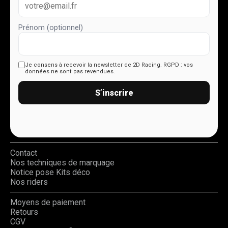
Prénom (optionnel)
Je consens à recevoir la newsletter de 2D Racing.
RGPD : vos
données ne sont pas revendues.
S’inscrire
Contact
Nos techniques de marquage
Notice pose Kits déco
Nos riders
Moyens de paiement
Retours
CGV