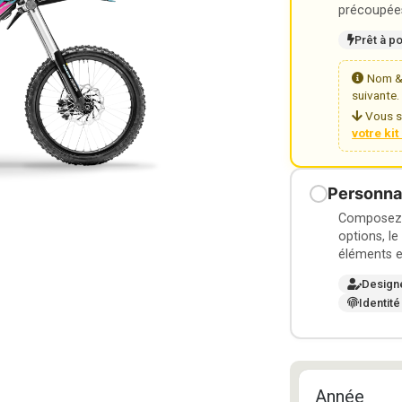
précoupées
Prêt à p
Nom & 
suivante.
Vous s
votre ki
Personnal
Composez v
options, le
éléments e
Design
Identité
Année