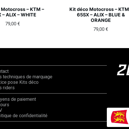
o Motocross – KTM –
Kit déco Motocross – KTM
 – ALIX – WHITE
65SX – ALIX – BLUE &
ORANGE
79,00
€
79,00
€
ntact
s techniques de marquage
ice pose Kits déco
 riders
yens de paiement
tours
V
itique de confidentialité