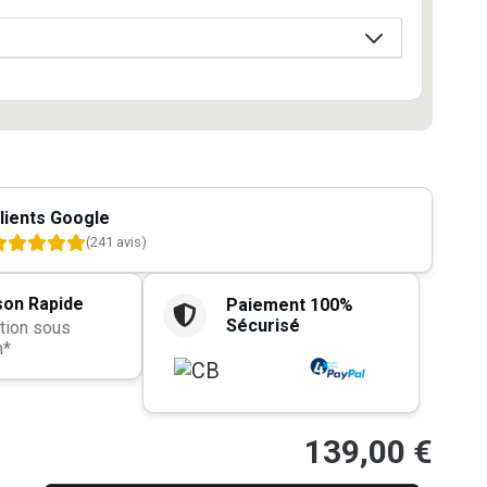
lients Google
(241 avis)
son Rapide
Paiement 100%
Sécurisé
tion sous
h*
139,00
€