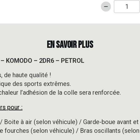
quantité
de
Kit
déco
Motocross
EN SAVOIR PLUS
-
TALARIA
A – KOMODO – 2DR6 – PETROL
-
KOMODO
 de haute qualité !
-
ique des sports extrêmes.
2DR6
-
 chaleur l’adhésion de la colle sera renforcée.
PETROL
rs pour :
/ Boite à air (selon véhicule) / Garde-boue avant et 
e fourches (selon véhicule) / Bras oscillants (selon