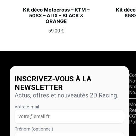
Kit déco Motocross – KTM –
Kit déc
50SX – ALIX – BLACK &
65SX
ORANGE
59,00
€
Co
INSCRIVEZ-VOUS À LA
No
NEWSLETTER
Not
Nos
Actus, offres et nouveautés 2D Racing.
Mo
Votre e-mail
Re
CG
Pol
Prénom (optionnel)