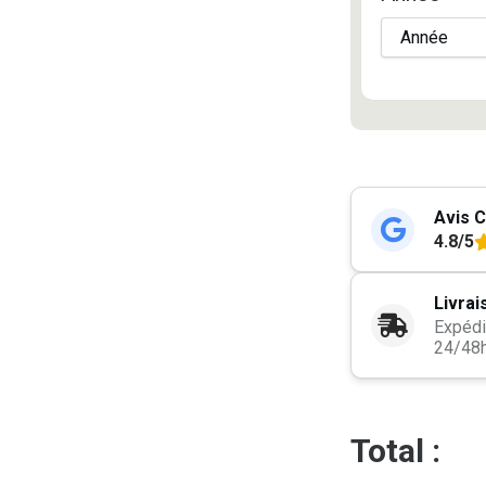
Avis C
4.8/5
Livrai
Expédi
24/48
Total :