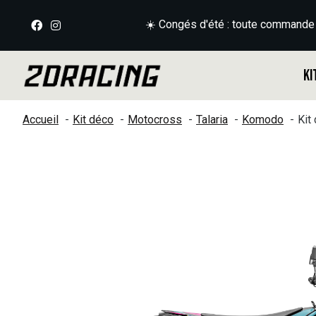
☀️ Congés d'été : toute commande
Ki
Accueil
Kit déco
Motocross
Talaria
Komodo
Kit
Slideshow Items