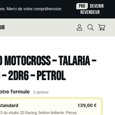
Pro
Devenir
re. Merci de votre compréhension.
revendeur
Pub
o Motocross – TALARIA –
– 2DR6 – PETROL
otre formule
2 options
139,00 €
standard
 du studio 2D Racing, finition brillante. Pièces