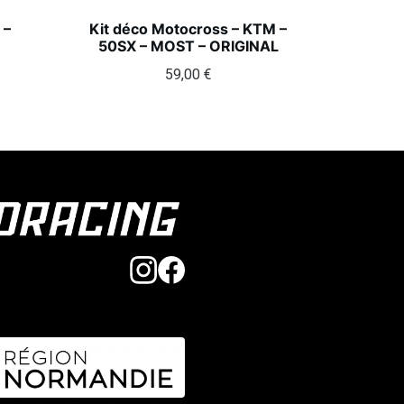
 –
Kit déco Motocross – KTM –
50SX – MOST – ORIGINAL
59,00
€