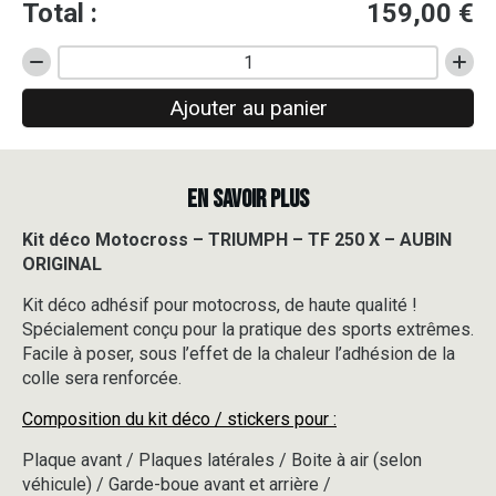
Total :
159,00
€
quantité
de
Ajouter au panier
Kit
déco
Motocross
-
EN SAVOIR PLUS
TRIUMPH
-
TF
Kit déco Motocross – TRIUMPH – TF 250 X – AUBIN
250
ORIGINAL
X
-
Kit déco adhésif pour motocross, de haute qualité !
AUBIN
Spécialement conçu pour la pratique des sports extrêmes.
ORIGINAL
Facile à poser, sous l’effet de la chaleur l’adhésion de la
colle sera renforcée.
Composition du kit déco / stickers pour :
Plaque avant / Plaques latérales / Boite à air (selon
véhicule) / Garde-boue avant et arrière /