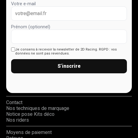
Votre e-mail
Prénom (optionnel)
Je consens à recevoir la newsletter de 2D Racing.
RGPD : vos
données ne sont pas revendues.
S’inscrire
Contact
Nos techniques de marquage
Notice pose Kits déco
Nos riders
Moyens de paiement