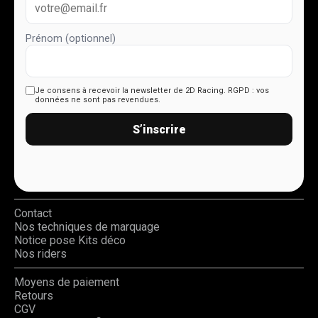
Prénom (optionnel)
Je consens à recevoir la newsletter de 2D Racing.
RGPD : vos
données ne sont pas revendues.
S’inscrire
Contact
Nos techniques de marquage
Notice pose Kits déco
Nos riders
Moyens de paiement
Retours
CGV