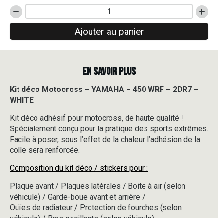
quantité
de
Ajouter au panier
Kit
déco
Motocross
-
EN SAVOIR PLUS
YAMAHA
-
450
Kit déco Motocross – YAMAHA – 450 WRF – 2DR7 –
WRF
WHITE
-
2DR7
Kit déco adhésif pour motocross, de haute qualité !
-
Spécialement conçu pour la pratique des sports extrêmes.
WHITE
Facile à poser, sous l’effet de la chaleur l’adhésion de la
colle sera renforcée.
Composition du kit déco / stickers pour :
Plaque avant / Plaques latérales / Boite à air (selon
véhicule) / Garde-boue avant et arrière /
Ouïes de radiateur / Protection de fourches (selon