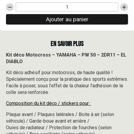
quantité
de
Ajouter au panier
Kit
déco
Motocross
-
EN SAVOIR PLUS
YAMAHA
-
PW
Kit déco Motocross – YAMAHA – PW 50 – 2DR11 – EL
50
DIABLO
-
2DR11
Kit déco adhésif pour motocross, de haute qualité !
-
Spécialement conçu pour la pratique des sports extrêmes.
EL
Facile à poser, sous l’effet de la chaleur l’adhésion de la
DIABLO
colle sera renforcée.
Composition du kit déco / stickers pour :
Plaque avant / Plaques latérales / Boite à air (selon
véhicule) / Garde-boue avant et arrière /
Ouïes de radiateur / Protection de fourches (selon