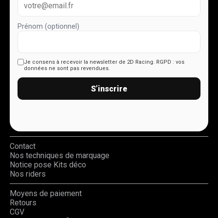
Prénom (optionnel)
Je consens à recevoir la newsletter de 2D Racing.
RGPD : vos
données ne sont pas revendues.
S’inscrire
Contact
Nos techniques de marquage
Notice pose Kits déco
Nos riders
Moyens de paiement
Retours
CGV