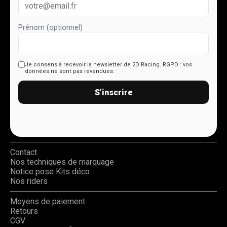
Prénom (optionnel)
Je consens à recevoir la newsletter de 2D Racing.
RGPD : vos
données ne sont pas revendues.
S’inscrire
Contact
Nos techniques de marquage
Notice pose Kits déco
Nos riders
Moyens de paiement
Retours
CGV