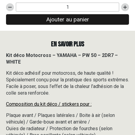
quantité
de
Ajouter au panier
Kit
déco
Motocross
-
EN SAVOIR PLUS
YAMAHA
-
PW
Kit déco Motocross – YAMAHA – PW 50 – 2DR7 –
50
WHITE
-
2DR7
Kit déco adhésif pour motocross, de haute qualité !
-
Spécialement conçu pour la pratique des sports extrêmes.
WHITE
Facile à poser, sous l’effet de la chaleur l’adhésion de la
colle sera renforcée.
Composition du kit déco / stickers pour :
Plaque avant / Plaques latérales / Boite à air (selon
véhicule) / Garde-boue avant et arrière /
Ouïes de radiateur / Protection de fourches (selon