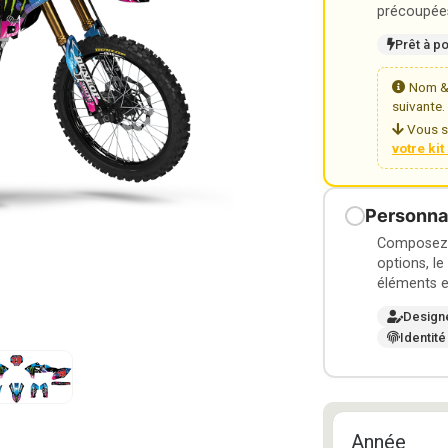
précoupées
Prêt à p
Nom & 
suivante.
Vous s
votre ki
Personnal
Composez v
options, le
éléments e
Design
Identité
Année