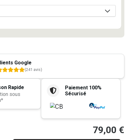
lients Google
(241 avis)
son Rapide
Paiement 100%
Sécurisé
tion sous
h*
79,00
€