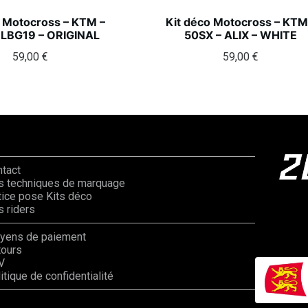
o Motocross – KTM –
Kit déco Motocross – KTM
 LBG19 – ORIGINAL
50SX – ALIX – WHITE
59,00
€
59,00
€
ntact
s techniques de marquage
ice pose Kits déco
 riders
yens de paiement
tours
V
itique de confidentialité