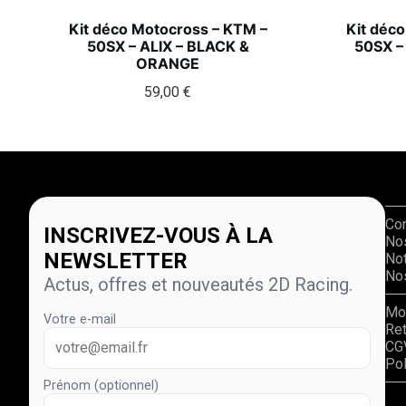
Kit déco Motocross – KTM –
Kit déc
50SX – ALIX – BLACK &
50SX –
ORANGE
59,00
€
Co
INSCRIVEZ-VOUS À LA
No
NEWSLETTER
Not
Nos
Actus, offres et nouveautés 2D Racing.
Mo
Votre e-mail
Re
CG
Pol
Prénom (optionnel)