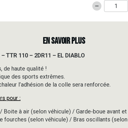
quantité
de
Kit
déco
Motocross
EN SAVOIR PLUS
-
YAMAHA
– TTR 110 – 2DR11 – EL DIABLO
-
TTR
 de haute qualité !
110
ique des sports extrêmes.
-
2DR11
 chaleur l’adhésion de la colle sera renforcée.
-
rs pour :
EL
DIABLO
/ Boite à air (selon véhicule) / Garde-boue avant et 
e fourches (selon véhicule) / Bras oscillants (selon