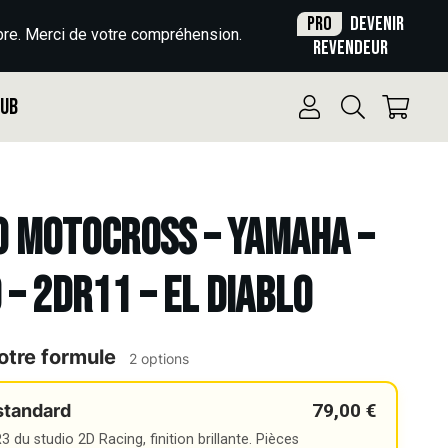
Pro
Devenir
re. Merci de votre compréhension.
revendeur
Pub
o Motocross – YAMAHA –
 – 2DR11 – EL DIABLO
otre formule
2 options
79,00 €
standard
 du studio 2D Racing, finition brillante. Pièces