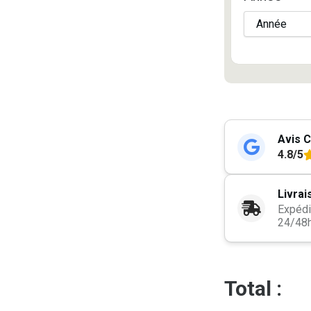
Avis C
4.8/5
Livrai
Expédi
24/48
Total :