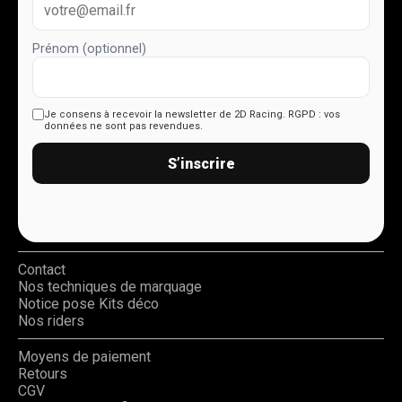
Prénom (optionnel)
Je consens à recevoir la newsletter de 2D Racing.
RGPD : vos
données ne sont pas revendues.
S’inscrire
Contact
Nos techniques de marquage
Notice pose Kits déco
Nos riders
Moyens de paiement
Retours
CGV