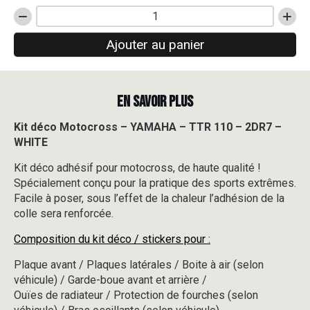
quantité
de
Ajouter au panier
Kit
déco
Motocross
-
EN SAVOIR PLUS
YAMAHA
-
TTR
Kit déco Motocross – YAMAHA – TTR 110 – 2DR7 –
110
WHITE
-
2DR7
Kit déco adhésif pour motocross, de haute qualité !
-
Spécialement conçu pour la pratique des sports extrêmes.
WHITE
Facile à poser, sous l’effet de la chaleur l’adhésion de la
colle sera renforcée.
Composition du kit déco / stickers pour :
Plaque avant / Plaques latérales / Boite à air (selon
véhicule) / Garde-boue avant et arrière /
Ouïes de radiateur / Protection de fourches (selon