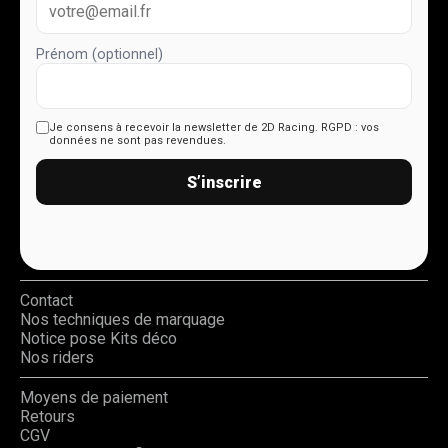
Prénom (optionnel)
Je consens à recevoir la newsletter de 2D Racing.
RGPD : vos
données ne sont pas revendues.
S’inscrire
Contact
Nos techniques de marquage
Notice pose Kits déco
Nos riders
Moyens de paiement
Retours
CGV