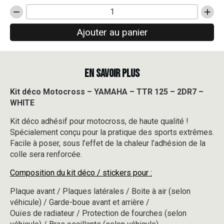
quantité
de
Ajouter au panier
Kit
déco
Motocross
-
EN SAVOIR PLUS
YAMAHA
-
TTR
Kit déco Motocross – YAMAHA – TTR 125 – 2DR7 –
125
WHITE
-
2DR7
Kit déco adhésif pour motocross, de haute qualité !
-
Spécialement conçu pour la pratique des sports extrêmes.
WHITE
Facile à poser, sous l’effet de la chaleur l’adhésion de la
colle sera renforcée.
Composition du kit déco / stickers pour :
Plaque avant / Plaques latérales / Boite à air (selon
véhicule) / Garde-boue avant et arrière /
Ouïes de radiateur / Protection de fourches (selon