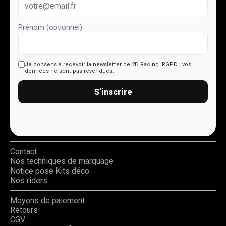
Prénom (optionnel)
Je consens à recevoir la newsletter de 2D Racing.
RGPD : vos
données ne sont pas revendues.
S’inscrire
Contact
Nos techniques de marquage
Notice pose Kits déco
Nos riders
Moyens de paiement
Retours
CGV