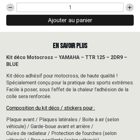
quantité
de
Ajouter au panier
Kit
déco
Motocross
-
EN SAVOIR PLUS
YAMAHA
-
TTR
Kit déco Motocross – YAMAHA – TTR 125 – 2DR9 –
125
BLUE
-
2DR9
Kit déco adhésif pour motocross, de haute qualité !
-
Spécialement conçu pour la pratique des sports extrêmes.
BLUE
Facile à poser, sous l’effet de la chaleur l’adhésion de la
colle sera renforcée.
Composition du kit déco / stickers pour :
Plaque avant / Plaques latérales / Boite à air (selon
véhicule) / Garde-boue avant et arrière /
Ouïes de radiateur / Protection de fourches (selon