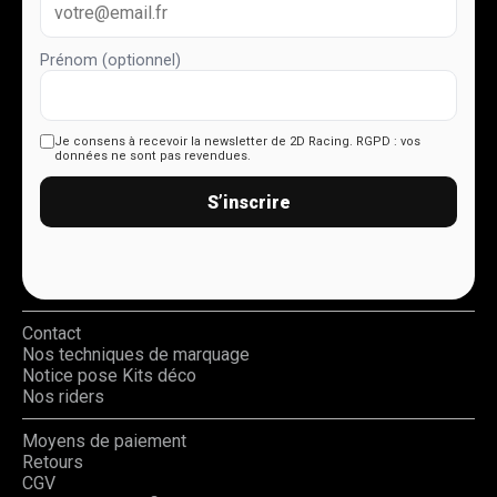
Prénom (optionnel)
Je consens à recevoir la newsletter de 2D Racing.
RGPD : vos
données ne sont pas revendues.
S’inscrire
Contact
Nos techniques de marquage
Notice pose Kits déco
Nos riders
Moyens de paiement
Retours
CGV