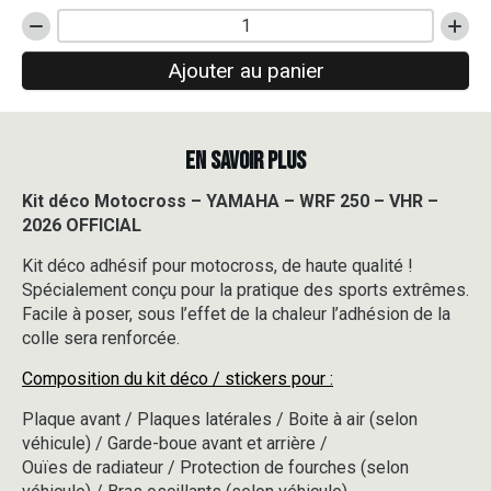
quantité
de
Ajouter au panier
Kit
déco
Motocross
-
EN SAVOIR PLUS
YAMAHA
-
WRF
Kit déco Motocross – YAMAHA – WRF 250 – VHR –
250
2026 OFFICIAL
-
VHR
Kit déco adhésif pour motocross, de haute qualité !
-
Spécialement conçu pour la pratique des sports extrêmes.
2026
Facile à poser, sous l’effet de la chaleur l’adhésion de la
OFFICIAL
colle sera renforcée.
Composition du kit déco / stickers pour :
Plaque avant / Plaques latérales / Boite à air (selon
véhicule) / Garde-boue avant et arrière /
Ouïes de radiateur / Protection de fourches (selon