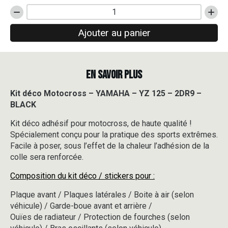
quantité
de
Ajouter au panier
Kit
déco
Motocross
-
EN SAVOIR PLUS
YAMAHA
-
YZ
Kit déco Motocross – YAMAHA – YZ 125 – 2DR9 –
125
BLACK
-
2DR9
Kit déco adhésif pour motocross, de haute qualité !
-
Spécialement conçu pour la pratique des sports extrêmes.
BLACK
Facile à poser, sous l’effet de la chaleur l’adhésion de la
colle sera renforcée.
Composition du kit déco / stickers pour :
Plaque avant / Plaques latérales / Boite à air (selon
véhicule) / Garde-boue avant et arrière /
Ouïes de radiateur / Protection de fourches (selon