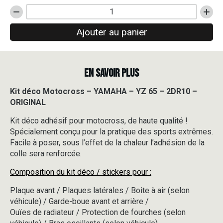
quantité
de
Ajouter au panier
Kit
déco
Motocross
-
EN SAVOIR PLUS
YAMAHA
-
YZ
Kit déco Motocross – YAMAHA – YZ 65 – 2DR10 –
65
ORIGINAL
-
2DR10
Kit déco adhésif pour motocross, de haute qualité !
-
Spécialement conçu pour la pratique des sports extrêmes.
ORIGINAL
Facile à poser, sous l’effet de la chaleur l’adhésion de la
colle sera renforcée.
Composition du kit déco / stickers pour :
Plaque avant / Plaques latérales / Boite à air (selon
véhicule) / Garde-boue avant et arrière /
Ouïes de radiateur / Protection de fourches (selon