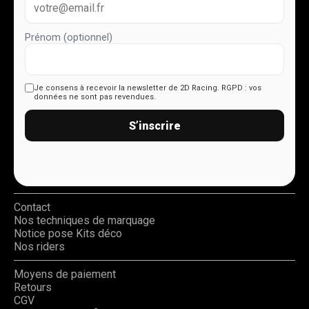
Prénom (optionnel)
Je consens à recevoir la newsletter de 2D Racing.
RGPD : vos
données ne sont pas revendues.
S’inscrire
Contact
Nos techniques de marquage
Notice pose Kits déco
Nos riders
Moyens de paiement
Retours
CGV