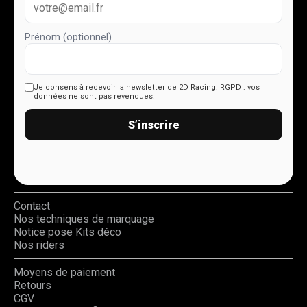
Prénom (optionnel)
Je consens à recevoir la newsletter de 2D Racing.
RGPD : vos
données ne sont pas revendues.
S’inscrire
Contact
Nos techniques de marquage
Notice pose Kits déco
Nos riders
Moyens de paiement
Retours
CGV