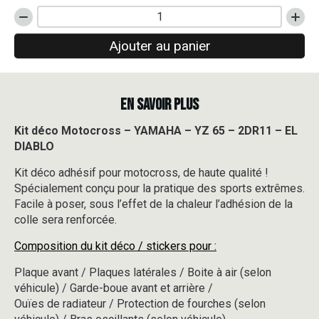
quantité
de
Ajouter au panier
Kit
déco
Motocross
-
EN SAVOIR PLUS
YAMAHA
-
YZ
Kit déco Motocross – YAMAHA – YZ 65 – 2DR11 – EL
65
DIABLO
-
2DR11
Kit déco adhésif pour motocross, de haute qualité !
-
Spécialement conçu pour la pratique des sports extrêmes.
EL
Facile à poser, sous l’effet de la chaleur l’adhésion de la
DIABLO
colle sera renforcée.
Composition du kit déco / stickers pour :
Plaque avant / Plaques latérales / Boite à air (selon
véhicule) / Garde-boue avant et arrière /
Ouïes de radiateur / Protection de fourches (selon