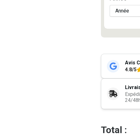
Avis C
4.8/5
Livrai
Expédi
24/48
Total :