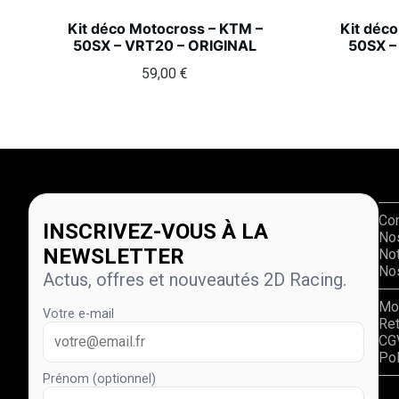
Kit déco Motocross – KTM –
Kit déc
50SX – VRT20 – ORIGINAL
50SX –
59,00
€
Co
INSCRIVEZ-VOUS À LA
No
NEWSLETTER
Not
Nos
Actus, offres et nouveautés 2D Racing.
Mo
Votre e-mail
Re
CG
Pol
Prénom (optionnel)