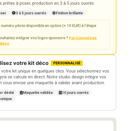
 prêtes à poser, production en 3 à 5 jours ouvrés.
oser
3 à 5 jours ouvrés
Finition brillante
numéro pilote disponible en option (+ 10 EUR) à l'étape
ouhaitez intégrer vos logos sponsors ?
Personnalisez
t déco
isez votre kit déco
PERSONNALISÉ
otre kit unique en quelques clics. Vous sélectionnez vos
 prix se calcule en direct. Notre studio design intègre vos
t vous envoie une maquette à valider avant production.
er dédié
Maquette validée
10 jours ouvrés
 unique