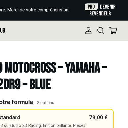
Pro
Devenir
re. Merci de votre compréhension.
revendeur
Pub
o Motocross – YAMAHA –
 2DR9 – BLUE
otre formule
2 options
79,00 €
standard
 du studio 2D Racing, finition brillante. Pièces