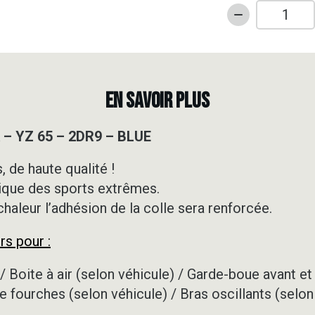
quantité
de
Kit
déco
Motocross
EN SAVOIR PLUS
-
YAMAHA
– YZ 65 – 2DR9 – BLUE
-
YZ
 de haute qualité !
65
ique des sports extrêmes.
-
2DR9
 chaleur l’adhésion de la colle sera renforcée.
-
rs pour :
BLUE
/ Boite à air (selon véhicule) / Garde-boue avant et 
e fourches (selon véhicule) / Bras oscillants (selon