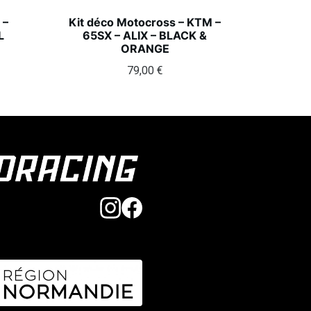
 –
Kit déco Motocross – KTM –
L
65SX – ALIX – BLACK &
ORANGE
79,00
€