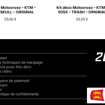
o Motocross – KTM –
Kit déco Motocross – KTM
 SKULL – ORIGINAL
50SX – TRASH – ORIGINA
59,00
€
59,00
€
ntact
s techniques de marquage
ice pose Kits déco
 riders
yens de paiement
tours
V
itique de confidentialité