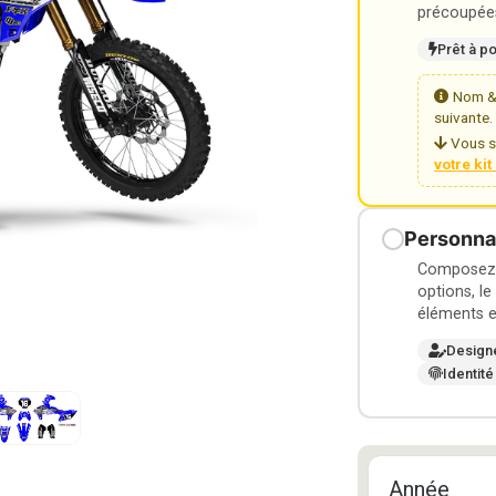
précoupées
Prêt à p
Nom & 
suivante.
Vous s
votre ki
Personnal
Composez v
options, le
éléments e
Design
Identité
Année