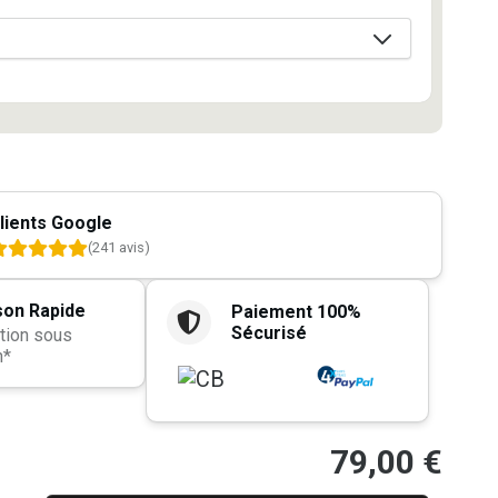
lients Google
(241 avis)
son Rapide
Paiement 100%
Sécurisé
tion sous
h*
79,00
€