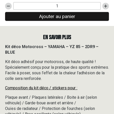
quantité
de
Ajouter au panier
Kit
déco
Motocross
-
EN SAVOIR PLUS
YAMAHA
-
YZ
Kit déco Motocross – YAMAHA – YZ 85 – 2DR9 –
85
BLUE
-
2DR9
Kit déco adhésif pour motocross, de haute qualité !
-
Spécialement conçu pour la pratique des sports extrêmes.
BLUE
Facile à poser, sous l’effet de la chaleur l’adhésion de la
colle sera renforcée.
Composition du kit déco / stickers pour :
Plaque avant / Plaques latérales / Boite à air (selon
véhicule) / Garde-boue avant et arrière /
Ouïes de radiateur / Protection de fourches (selon