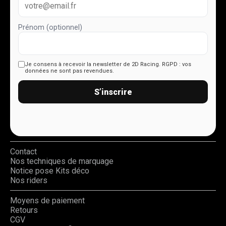
Prénom (optionnel)
Je consens à recevoir la newsletter de 2D Racing.
RGPD : vos
données ne sont pas revendues.
S’inscrire
Contact
Nos techniques de marquage
Notice pose Kits déco
Nos riders
Moyens de paiement
Retours
CGV