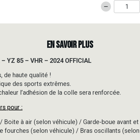
quantité
de
Kit
déco
Motocross
EN SAVOIR PLUS
-
YAMAHA
– YZ 85 – VHR – 2024 OFFICIAL
-
YZ
 de haute qualité !
85
ique des sports extrêmes.
-
VHR
 chaleur l’adhésion de la colle sera renforcée.
-
rs pour :
2024
OFFICIAL
/ Boite à air (selon véhicule) / Garde-boue avant et 
e fourches (selon véhicule) / Bras oscillants (selon