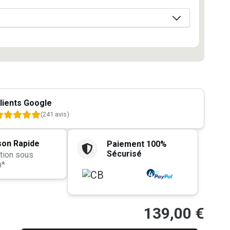
lients Google
(241 avis)
son Rapide
Paiement 100%
Sécurisé
tion sous
h*
139,00
€