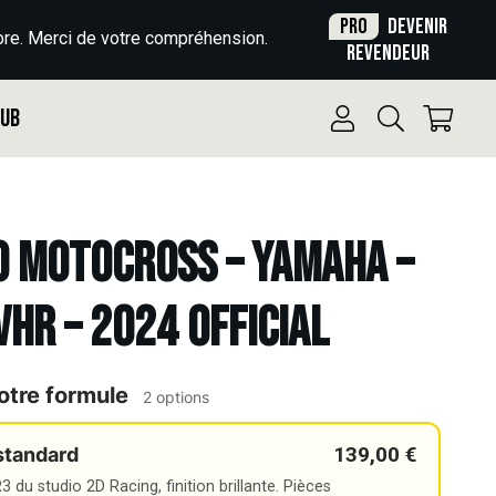
Pro
Devenir
re. Merci de votre compréhension.
revendeur
Pub
o Motocross – YAMAHA –
 VHR – 2024 OFFICIAL
otre formule
2 options
139,00 €
standard
 du studio 2D Racing, finition brillante. Pièces