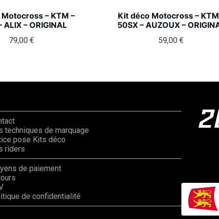
o Motocross – KTM –
Kit déco Motocross – KTM
– ALIX – ORIGINAL
50SX – AUZOUX – ORIGIN
79,00
€
59,00
€
ntact
s techniques de marquage
ice pose Kits déco
 riders
yens de paiement
tours
V
itique de confidentialité