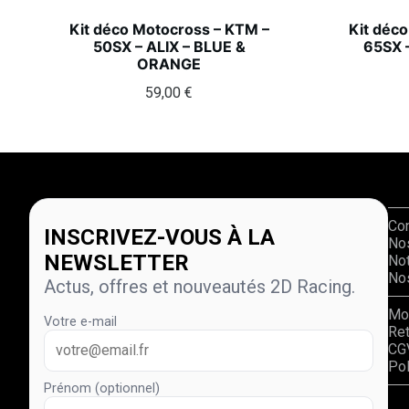
Kit déco Motocross – KTM –
Kit déc
50SX – ALIX – BLUE &
65SX 
ORANGE
59,00
€
Co
INSCRIVEZ-VOUS À LA
No
NEWSLETTER
Not
Nos
Actus, offres et nouveautés 2D Racing.
Mo
Votre e-mail
Re
CG
Pol
Prénom (optionnel)