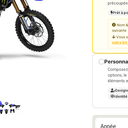
précoupées
Prêt à p
Nom & 
suivante.
Vous s
votre ki
Personnal
Composez v
options, le
éléments e
Design
Identité
Année