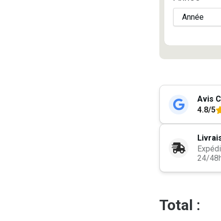
Avis C
4.8/5
Livrai
Expédi
24/48
Total :