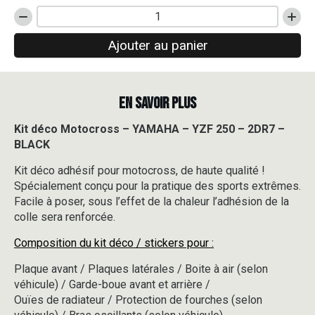
quantité
de
Ajouter au panier
Kit
déco
Motocross
-
EN SAVOIR PLUS
YAMAHA
-
YZF
Kit déco Motocross – YAMAHA – YZF 250 – 2DR7 –
250
BLACK
-
2DR7
Kit déco adhésif pour motocross, de haute qualité !
-
Spécialement conçu pour la pratique des sports extrêmes.
BLACK
Facile à poser, sous l’effet de la chaleur l’adhésion de la
colle sera renforcée.
Composition du kit déco / stickers pour :
Plaque avant / Plaques latérales / Boite à air (selon
véhicule) / Garde-boue avant et arrière /
Ouïes de radiateur / Protection de fourches (selon