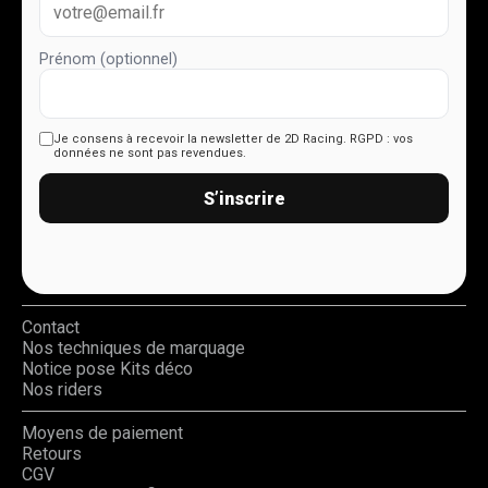
Prénom (optionnel)
Je consens à recevoir la newsletter de 2D Racing.
RGPD : vos
données ne sont pas revendues.
S’inscrire
Contact
Nos techniques de marquage
Notice pose Kits déco
Nos riders
Moyens de paiement
Retours
CGV