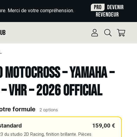
Pro
Devenir
re. Merci de votre compréhension.
revendeur
Pub
L
o Motocross – YAMAHA –
 – VHR – 2026 OFFICIAL
otre formule
2 options
159,00 €
standard
 du studio 2D Racing, finition brillante. Pièces