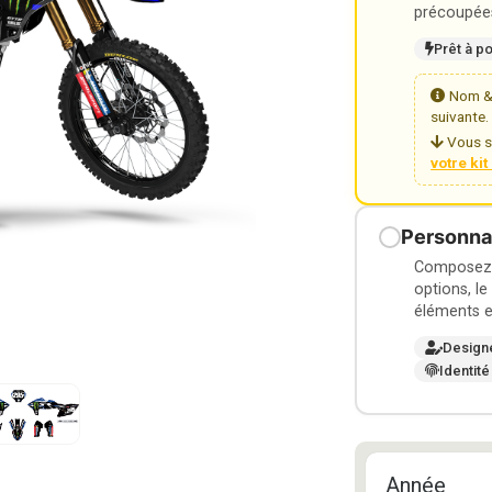
précoupées
Prêt à p
Nom & 
suivante.
Vous s
votre ki
Personnal
Composez v
options, le
éléments e
Design
Identité
Année