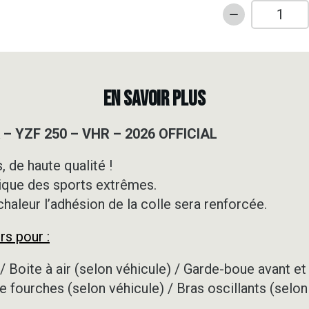
quantité
de
Kit
déco
Motocross
EN SAVOIR PLUS
-
YAMAHA
– YZF 250 – VHR – 2026 OFFICIAL
-
YZF
 de haute qualité !
250
ique des sports extrêmes.
-
VHR
 chaleur l’adhésion de la colle sera renforcée.
-
rs pour :
2026
OFFICIAL
/ Boite à air (selon véhicule) / Garde-boue avant et 
e fourches (selon véhicule) / Bras oscillants (selon